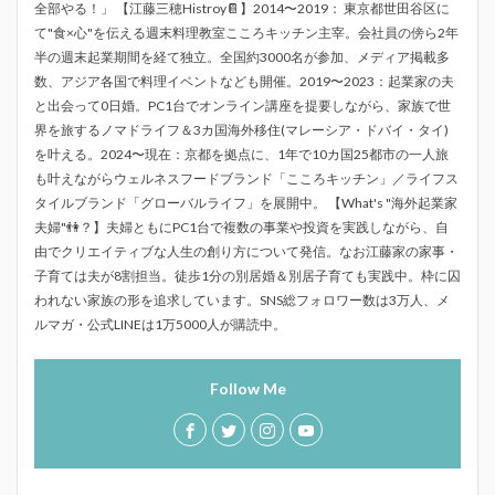
全部やる！」 【江藤三穂Histroy📔】2014〜2019： 東京都世田谷区に
て"食×心"を伝える週末料理教室こころキッチン主宰。会社員の傍ら2年
半の週末起業期間を経て独立。全国約3000名が参加、メディア掲載多
数、アジア各国で料理イベントなども開催。2019〜2023：起業家の夫
と出会って0日婚。PC1台でオンライン講座を提要しながら、家族で世
界を旅するノマドライフ＆3カ国海外移住(マレーシア・ドバイ・タイ)
を叶える。2024〜現在：京都を拠点に、1年で10カ国25都市の一人旅
も叶えながらウェルネスフードブランド「こころキッチン」／ライフス
タイルブランド「グローバルライフ」を展開中。 【What's "海外起業家
夫婦"👫？】夫婦ともにPC1台で複数の事業や投資を実践しながら、自
由でクリエイティブな人生の創り方について発信。なお江藤家の家事・
子育ては夫が8割担当。徒歩1分の別居婚＆別居子育ても実践中。枠に囚
われない家族の形を追求しています。SNS総フォロワー数は3万人、メ
ルマガ・公式LINEは1万5000人が購読中。
Follow Me