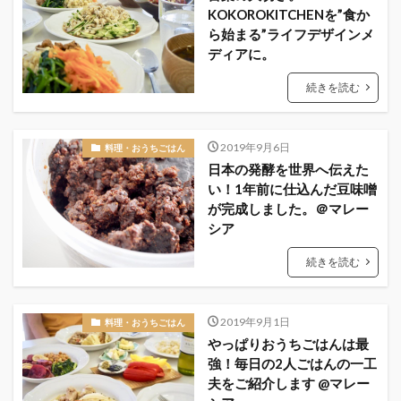
KOKOROKITCHENを”食か
ら始まる”ライフデザインメ
ディアに。
続きを読む
2019年9月6日
料理・おうちごはん
日本の発酵を世界へ伝えた
い！1年前に仕込んだ豆味噌
が完成しました。＠マレー
シア
続きを読む
2019年9月1日
料理・おうちごはん
やっぱりおうちごはんは最
強！毎日の2人ごはんの一工
夫をご紹介します @マレー