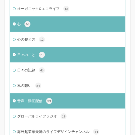
オーガニック&エコライフ
13
心
16
心の整え方
12
日々のこと
110
日々の記録
46
私の想い
64
音声・動画配信
33
グローバルライフラジオ
19
海外起業家夫婦のライフデザインチャンネル
14