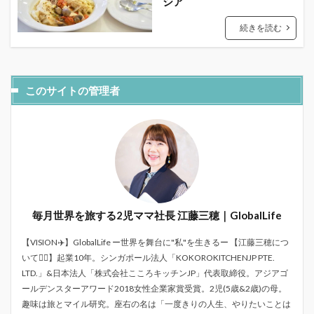
シア
続きを読む
このサイトの管理者
毎月世界を旅する2児ママ社長 江藤三穂｜GlobalLife
【VISION✈️】GlobalLife ー世界を舞台に"私"を生きるー 【江藤三穂につ
いて💁‍♀️】起業10年。シンガポール法人「KOKOROKITCHENJP PTE.
LTD.」&日本法人「株式会社こころキッチンJP」代表取締役。アジアゴ
ールデンスターアワード2018女性企業家賞受賞。2児(5歳&2歳)の母。
趣味は旅とマイル研究。座右の名は「一度きりの人生、やりたいことは