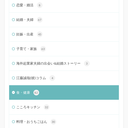
恋愛・婚活
8
結婚・夫婦
67
妊娠・出産
45
子育て・家族
63
海外起業家夫婦の出会い&結婚ストーリー
3
江藤誠哉(彼)コラム
4
食・健康
82
こころキッチン
32
料理・おうちごはん
30