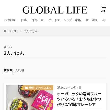
PROFILE
仕事
海外・旅
パートナーシップ・家族
食・健康
心
2人ごはん
HOME
TAG
2人ごはん
新着順
人気順
2020年10月7日
料理・おうちごはん
オーガニックの南国フルー
ツいろいろ！おうちおやつ
作りDAYS@マレーシア