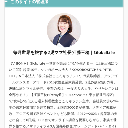
このサイトの管理者
毎月世界を旅する2児ママ社長 江藤三穂｜GlobalLife
【VISION✈️】GlobalLife ー世界を舞台に"私"を生きるー 【江藤三穂につ
いて💁‍♀️】起業10年。シンガポール法人「KOKOROKITCHENJP PTE.
LTD.」&日本法人「株式会社こころキッチンJP」代表取締役。アジアゴ
ールデンスターアワード2018女性企業家賞受賞。2児(5歳&2歳)の母。
趣味は旅とマイル研究。座右の名は「一度きりの人生、やりたいことは
全部やる！」 【江藤三穂Histroy📔】2014〜2019： 東京都世田谷区に
て"食×心"を伝える週末料理教室こころキッチン主宰。会社員の傍ら2年
半の週末起業期間を経て独立。全国約3000名が参加、メディア掲載多
数、アジア各国で料理イベントなども開催。2019〜2023：起業家の夫
と出会って0日婚。PC1台でオンライン講座を提要しながら、家族で世
界を旅するノマドライフ＆3カ国海外移住(マレーシア・ドバイ・タイ)