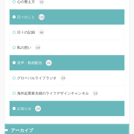
心の整え方
12
日々のこと
110
日々の記録
46
私の想い
64
音声・動画配信
33
グローバルライフラジオ
19
海外起業家夫婦のライフデザインチャンネル
14
お知らせ
29
アーカイブ