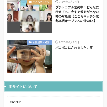
2025年6月28日
こころキッチン
プチトラブル勃発中！どんなに
考えても、今すぐ答えが出ない
時の対処法【こころキッチン京
都本店オープンへの道vol.4】
2025年6月26日
女性起業・経営
ボコボコにされました。笑
本サイトについて
PROFILE