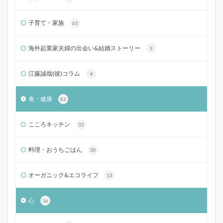
子育て・家族
63
海外起業家夫婦の出会い&結婚ストーリー
3
江藤誠哉(彼)コラム
4
食・健康
82
こころキッチン
32
料理・おうちごはん
30
オーガニック&エコライフ
13
心
16