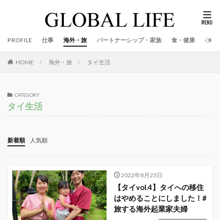
PROFILE
仕事
海外・旅
パートナーシップ・家族
食・健康
心
海外・旅
タイ生活
HOME
CATEGORY
タイ生活
新着順
人気順
2022年8月23日
【タイvol.4】タイへの移住
はやめることにしました！#
旅する海外起業家夫婦