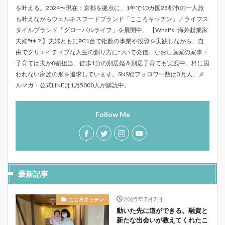
を叶える。2024〜現在：京都を拠点に、1年で10カ国25都市の一人旅
も叶えながらウェルネスフードブランド「こころキッチン」／ライフス
タイルブランド「グローバルライフ」を展開中。 【What's "海外起業家
夫婦"👫？】夫婦ともにPC1台で複数の事業や投資を実践しながら、自
由でクリエイティブな人生の創り方について発信。なお江藤家の家事・
子育ては夫が8割担当。徒歩1分の別居婚＆別居子育ても実践中。枠に囚
われない家族の形を追求しています。SNS総フォロワー数は3万人、メ
ルマガ・公式LINEは1万5000人が購読中。
Follow Me
最新記事
2025年7月7日
こころキッチン
動いた先に道ができる。融資と
新たな出会いが教えてくれたこ