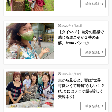
続きを読む
2022年8月21日
【タイvol.3】自分の直感で
感じる道こそが１番の正
解。from バンコク
続きを読む
2022年8月12日
夫から見ると、妻は”世界一
可愛いくて綺麗”らしい！？
(たまにはノロケ話&珍しく
美容ネタ)
続きを読む