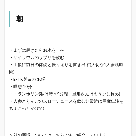
朝
・まずは起きたらお水を一杯
・サイリウムのサプリを飲む
・手帳に前日の体調と振り返りを書き出す(大切な1人会議時
間)
・B-life朝ヨガ 10分
・瞑想 10分
・トランポリン(私は時々5分程、旦那さんはもう少し長め)
・人参とりんごのスロージュースを飲む(+最近は亜麻仁油を
ちょこっとかけて)
＞朝の習慣についてはこちらでもご紹介しています