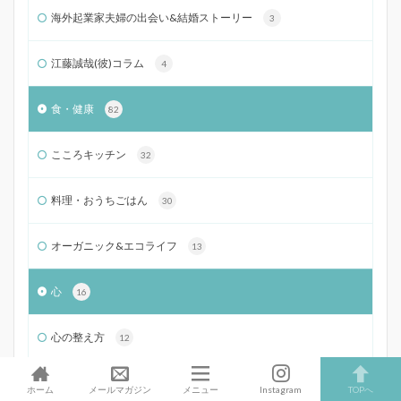
海外起業家夫婦の出会い&結婚ストーリー
3
江藤誠哉(彼)コラム
4
食・健康
82
こころキッチン
32
料理・おうちごはん
30
オーガニック&エコライフ
13
心
16
心の整え方
12
日々のこと
110
ホーム
メールマガジン
メニュー
Instagram
TOPへ