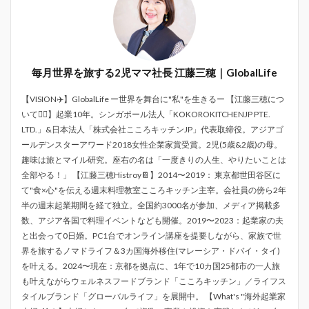
毎月世界を旅する2児ママ社長 江藤三穂｜GlobalLife
【VISION✈️】GlobalLife ー世界を舞台に"私"を生きるー 【江藤三穂につ
いて💁‍♀️】起業10年。シンガポール法人「KOKOROKITCHENJP PTE.
LTD.」&日本法人「株式会社こころキッチンJP」代表取締役。アジアゴ
ールデンスターアワード2018女性企業家賞受賞。2児(5歳&2歳)の母。
趣味は旅とマイル研究。座右の名は「一度きりの人生、やりたいことは
全部やる！」 【江藤三穂Histroy📔】2014〜2019： 東京都世田谷区に
て"食×心"を伝える週末料理教室こころキッチン主宰。会社員の傍ら2年
半の週末起業期間を経て独立。全国約3000名が参加、メディア掲載多
数、アジア各国で料理イベントなども開催。2019〜2023：起業家の夫
と出会って0日婚。PC1台でオンライン講座を提要しながら、家族で世
界を旅するノマドライフ＆3カ国海外移住(マレーシア・ドバイ・タイ)
を叶える。2024〜現在：京都を拠点に、1年で10カ国25都市の一人旅
も叶えながらウェルネスフードブランド「こころキッチン」／ライフス
タイルブランド「グローバルライフ」を展開中。 【What's "海外起業家