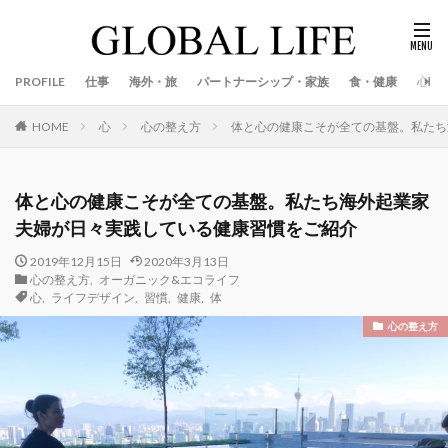
PROFILE
仕事
海外・旅
パートナーシップ・家族
食・健康
心
心
心の整え方
体と心の健康こそが全ての基盤。私たち
HOME
体と心の健康こそが全ての基盤。私たち海外起業家
夫婦が日々実践している健康習慣をご紹介
2019年12月15日
2020年3月13日
心の整え方
,
オーガニック&エコライフ
心
,
ライフデザイン
,
習慣
,
健康
,
体
心の整え方