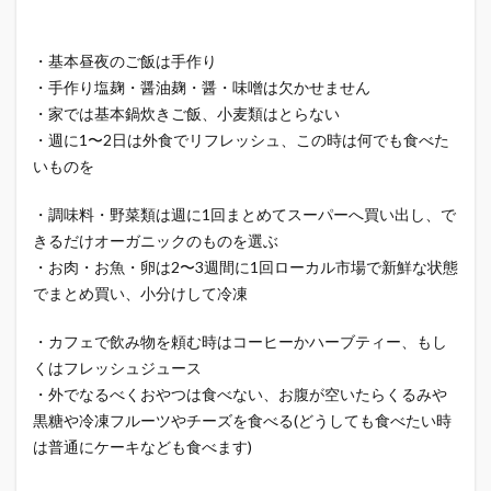
・基本昼夜のご飯は手作り
・手作り塩麹・醤油麹・醤・味噌は欠かせません
・家では基本鍋炊きご飯、小麦類はとらない
・週に1〜2日は外食でリフレッシュ、この時は何でも食べた
いものを
・調味料・野菜類は週に1回まとめてスーパーへ買い出し、で
きるだけオーガニックのものを選ぶ
・お肉・お魚・卵は2〜3週間に1回ローカル市場で新鮮な状態
でまとめ買い、小分けして冷凍
・カフェで飲み物を頼む時はコーヒーかハーブティー、もし
くはフレッシュジュース
・外でなるべくおやつは食べない、お腹が空いたらくるみや
黒糖や冷凍フルーツやチーズを食べる(どうしても食べたい時
は普通にケーキなども食べます)