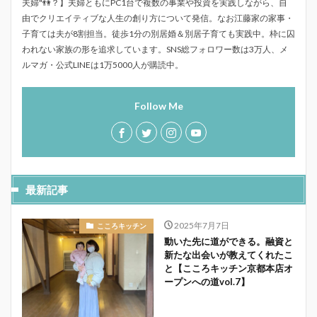
夫婦"👫？】夫婦ともにPC1台で複数の事業や投資を実践しながら、自
由でクリエイティブな人生の創り方について発信。なお江藤家の家事・
子育ては夫が8割担当。徒歩1分の別居婚＆別居子育ても実践中。枠に囚
われない家族の形を追求しています。SNS総フォロワー数は3万人、メ
ルマガ・公式LINEは1万5000人が購読中。
Follow Me
最新記事
2025年7月7日
こころキッチン
動いた先に道ができる。融資と
新たな出会いが教えてくれたこ
と【こころキッチン京都本店オ
ープンへの道vol.7】