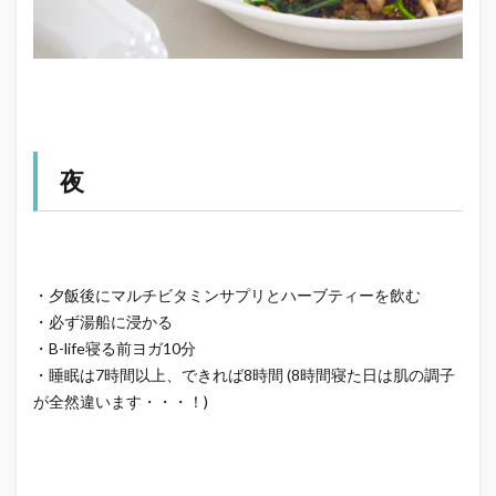
夜
・夕飯後にマルチビタミンサプリとハーブティーを飲む
・必ず湯船に浸かる
・B-life寝る前ヨガ10分
・睡眠は7時間以上、できれば8時間 (8時間寝た日は肌の調子
が全然違います・・・！)