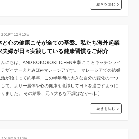
続きを読む
2019年12月15日
体と心の健康こそが全ての基盤。私たち海外起業
家夫婦が日々実践している健康習慣をご紹介
こんにちは、AND KOKOROKITCHEN主宰 こころキッチンライ
フデザイナーえとみほ@マレーシアです。 マレーシアでの結婚
生活が始まって約半年、この半年間の大きな自分の変化の一つ
として、より一層体や心の健康を意識して日々を過ごすように
なりました。 その結果、元々大きな不調はなかっ […]
続きを読む
2019年9月30日