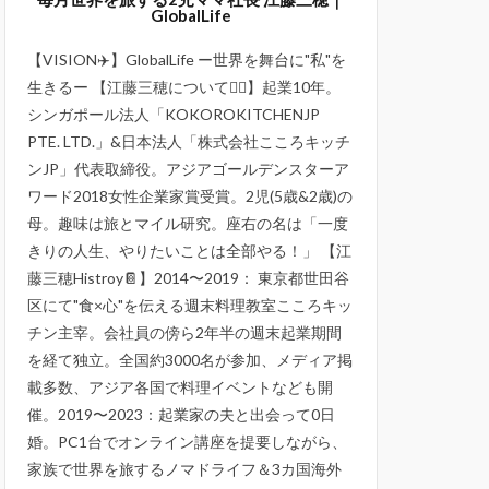
GlobalLife
【VISION✈️】GlobalLife ー世界を舞台に"私"を
生きるー 【江藤三穂について💁‍♀️】起業10年。
シンガポール法人「KOKOROKITCHENJP
PTE. LTD.」&日本法人「株式会社こころキッチ
ンJP」代表取締役。アジアゴールデンスターア
ワード2018女性企業家賞受賞。2児(5歳&2歳)の
母。趣味は旅とマイル研究。座右の名は「一度
きりの人生、やりたいことは全部やる！」 【江
藤三穂Histroy📔】2014〜2019： 東京都世田谷
区にて"食×心"を伝える週末料理教室こころキッ
チン主宰。会社員の傍ら2年半の週末起業期間
を経て独立。全国約3000名が参加、メディア掲
載多数、アジア各国で料理イベントなども開
催。2019〜2023：起業家の夫と出会って0日
婚。PC1台でオンライン講座を提要しながら、
家族で世界を旅するノマドライフ＆3カ国海外