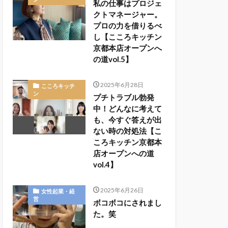
私の仕事はプロジェ
クトマネージャー。
プロの力を借りるべ
し【こころキッチン
京都本店オープンへ
の道vol.5】
2025年6月28日
こころキッチ
ン
プチトラブル勃発
中！どんなに考えて
も、今すぐ答えが出
ない時の対処法【こ
ころキッチン京都本
店オープンへの道
vol.4】
2025年6月26日
女性起業・経
営
ボコボコにされまし
た。笑