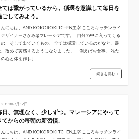
全ては繋がっているから。循環を意識して毎日を
過ごしてみよう。
こんにちは、AND KOKOROKITCHEN主宰 こころキッチンライ
フデザイナーさかみ@マレーシアです。 自分の中に入ってくる
もの、そして出ていくもの。 全ては循環しているのだなと、最
近、改めて実感するようになりました。 例えばお食事。 私た
の心と体を作 […]
続きを読む
2019年9月12日
毎日、無理なく、少しずつ。マレーシアにやって
きてからの毎朝の新習慣。
こんにちは、AND KOKOROKITCHEN主宰 こころキッチンライ