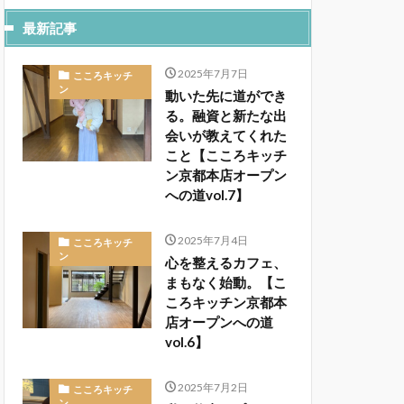
最新記事
2025年7月7日
こころキッチ
ン
動いた先に道ができ
る。融資と新たな出
会いが教えてくれた
こと【こころキッチ
ン京都本店オープン
への道vol.7】
2025年7月4日
こころキッチ
ン
心を整えるカフェ、
まもなく始動。【こ
ころキッチン京都本
店オープンへの道
vol.6】
2025年7月2日
こころキッチ
ン