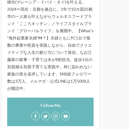
移住(マレーシア・ドバイ・タイ)を叶える。
2024〜現在：京都を拠点に、1年で10カ国25都
市の一人旅も叶えながらウェルネスフードブラ
ンド「こころキッチン」／ライフスタイルブラ
ンド「グローバルライフ」を展開中。 【What's
"海外起業家夫婦"👫？】夫婦ともにPC1台で複
数の事業や投資を実践しながら、自由でクリエ
イティブな人生の創り方について発信。なお江
藤家の家事・子育ては夫が8割担当。徒歩1分の
別居婚＆別居子育ても実践中。枠に囚われない
家族の形を追求しています。SNS総フォロワー
数は3万人、メルマガ・公式LINEは1万5000人
が購読中。
Follow Me