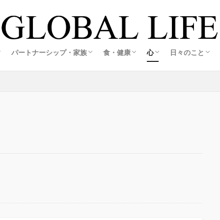
の創り方
スの創り方
・旅する暮らし
ホテル
活
ルメ＆観光
ア生活
アグルメ＆観光
メ＆観光
メ＆観光
旅する海外起業家夫婦レポ
旅する海外起業家夫婦レポ
恋愛・婚活
結婚・夫婦
妊娠・出産
海外起業家夫婦の出会いと結婚ストーリー
江藤誠哉(彼)コラム
こころキッチン
料理・おうちごはん
オーガニック&エコライフ
心の整え方
日々の記録
私の想い
パートナーシップ・家族
食・健康
心
日々のこと
の創り方
スの創り方
・旅する暮らし
ホテル
活
ルメ＆観光
ア生活
アグルメ＆観光
メ＆観光
メ＆観光
旅する海外起業家夫婦レポ
旅する海外起業家夫婦レポ
恋愛・婚活
結婚・夫婦
妊娠・出産
海外起業家夫婦の出会いと結婚ストーリー
江藤誠哉(彼)コラム
こころキッチン
料理・おうちごはん
オーガニック&エコライフ
心の整え方
日々の記録
私の想い