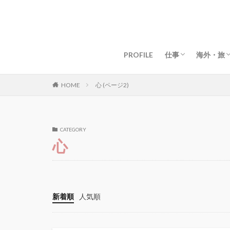
グローバルライフ
グローバルビジネ
女性起業・経営
資産構築・お金
マインド・仕事術
目標・夢の叶え方
海外移住
マイル・
ドバイ生
ドバイグ
マレーシ
マレーシ
タイ生活
タイグル
京都生活
京都グル
【海外】
【日本】
PROFILE
仕事
海外・旅
グローバルライフ
グローバルビジネ
女性起業・経営
資産構築・お金
マインド・仕事術
目標・夢の叶え方
海外移住
マイル・
ドバイ生
ドバイグ
マレーシ
マレーシ
タイ生活
タイグル
京都生活
京都グル
【海外】
【日本】
心 (ページ2)
HOME
CATEGORY
心
新着順
人気順