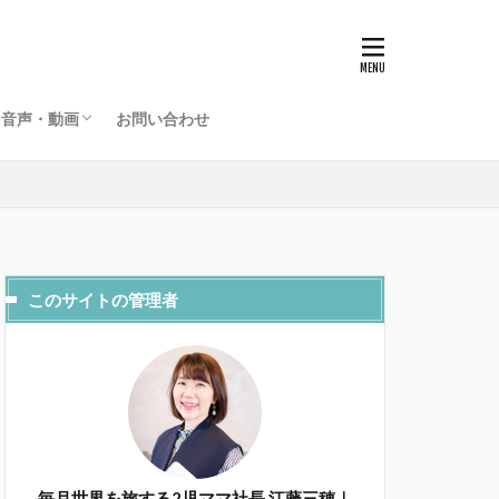
グローバルライフラジオ
海外起業家夫婦のライフデザインチャンネル
音声・動画
お問い合わせ
グローバルライフラジオ
海外起業家夫婦のライフデザインチャンネル
このサイトの管理者
毎月世界を旅する2児ママ社長 江藤三穂｜