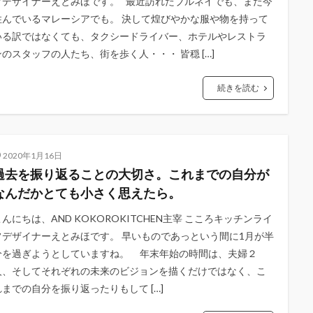
フデザイナーえとみほです。 最近訪れたブルネイでも、また今
住んでいるマレーシアでも。 決して煌びやかな服や物を持って
いる訳ではなくても、タクシードライバー、ホテルやレストラ
ンのスタッフの人たち、街を歩く人・・・ 皆穏 […]
続きを読む
2020年1月16日
過去を振り返ることの大切さ。これまでの自分が
なんだかとても小さく思えたら。
こんにちは、AND KOKOROKITCHEN主宰 こころキッチンライ
フデザイナーえとみほです。 早いものであっという間に1月が半
分を過ぎようとしていますね。 年末年始の時間は、夫婦２
人、そしてそれぞれの未来のビジョンを描くだけではなく、こ
れまでの自分を振り返ったりもして […]