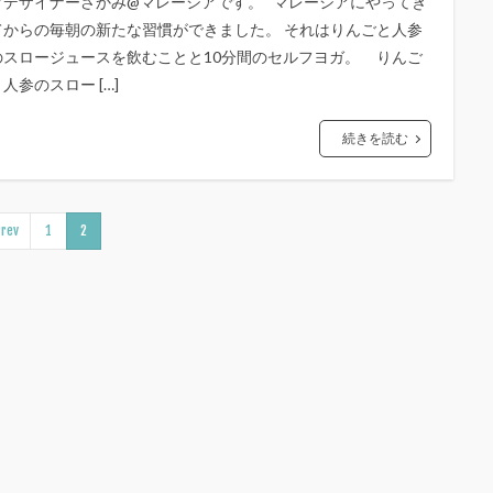
フデザイナーさかみ@マレーシアです。 マレーシアにやってき
てからの毎朝の新たな習慣ができました。 それはりんごと人参
のスロージュースを飲むことと10分間のセルフヨガ。 りんご
人参のスロー […]
続きを読む
rev
1
2