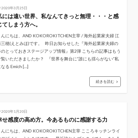
2020年3月25日
私には遠い世界、私なんてきっと無理・・・と感
じてしまう方へ。
んにちは、AND KOKOROKITCHEN主宰 / 海外起業家夫婦 江
藤三穂(えとみほ)です。 昨日お知らせした『海外起業家夫婦の
春のとっておきステージアップ情報』第2弾 こちらの記事はもう
ご覧いただきましたか？ 『世界を舞台に”誰にも揺らがない”私
なる Emich […]
続きを読む
2020年1月20日
幸せ感度の高め方。今あるものに感謝する力
こんにちは、AND KOKOROKITCHEN主宰 こころキッチンライ