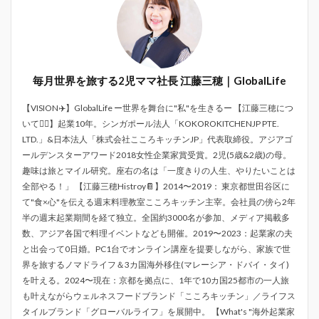
毎月世界を旅する2児ママ社長 江藤三穂｜GlobalLife
【VISION✈️】GlobalLife ー世界を舞台に"私"を生きるー 【江藤三穂につ
いて💁‍♀️】起業10年。シンガポール法人「KOKOROKITCHENJP PTE.
LTD.」&日本法人「株式会社こころキッチンJP」代表取締役。アジアゴ
ールデンスターアワード2018女性企業家賞受賞。2児(5歳&2歳)の母。
趣味は旅とマイル研究。座右の名は「一度きりの人生、やりたいことは
全部やる！」 【江藤三穂Histroy📔】2014〜2019： 東京都世田谷区に
て"食×心"を伝える週末料理教室こころキッチン主宰。会社員の傍ら2年
半の週末起業期間を経て独立。全国約3000名が参加、メディア掲載多
数、アジア各国で料理イベントなども開催。2019〜2023：起業家の夫
と出会って0日婚。PC1台でオンライン講座を提要しながら、家族で世
界を旅するノマドライフ＆3カ国海外移住(マレーシア・ドバイ・タイ)
を叶える。2024〜現在：京都を拠点に、1年で10カ国25都市の一人旅
も叶えながらウェルネスフードブランド「こころキッチン」／ライフス
タイルブランド「グローバルライフ」を展開中。 【What's "海外起業家