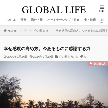
PROFILE
仕事
海外・旅
パートナーシップ・家族
食・健康
心
心
心の整え方
幸せ感度の高め方。今あるものに感謝す
HOME
幸せ感度の高め方。今あるものに感謝する力
2020年1月20日
2020年1月20日
心の整え方
,
心
心
心の整え方