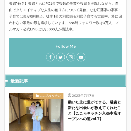
夫婦"👫？】夫婦ともにPC1台で複数の事業や投資を実践しながら、自
由でクリエイティブな人生の創り方について発信。なお江藤家の家事・
子育ては夫が8割担当。徒歩1分の別居婚＆別居子育ても実践中。枠に囚
われない家族の形を追求しています。SNS総フォロワー数は3万人、メ
ルマガ・公式LINEは1万5000人が購読中。
Follow Me
最新記事
2025年7月7日
こころキッチン
動いた先に道ができる。融資と
新たな出会いが教えてくれたこ
と【こころキッチン京都本店オ
ープンへの道vol.7】