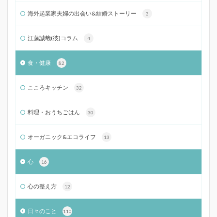
海外起業家夫婦の出会い&結婚ストーリー
3
江藤誠哉(彼)コラム
4
食・健康
82
こころキッチン
32
料理・おうちごはん
30
オーガニック&エコライフ
13
心
16
心の整え方
12
日々のこと
110