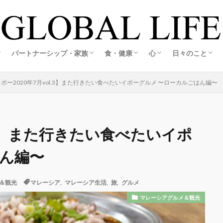
の創り方
スの創り方
・旅する暮らし
ホテル
活
ルメ＆観光
ア生活
アグルメ＆観光
メ＆観光
メ＆観光
旅する海外起業家夫婦レポ
旅する海外起業家夫婦レポ
恋愛・婚活
結婚・夫婦
妊娠・出産
海外起業家夫婦の出会いと結婚ストーリー
江藤誠哉(彼)コラム
こころキッチン
料理・おうちごはん
オーガニック&エコライフ
心の整え方
日々の記録
私の想い
パートナーシップ・家族
食・健康
心
日々のこと
の創り方
スの創り方
・旅する暮らし
ホテル
活
ルメ＆観光
ア生活
アグルメ＆観光
メ＆観光
メ＆観光
旅する海外起業家夫婦レポ
旅する海外起業家夫婦レポ
恋愛・婚活
結婚・夫婦
妊娠・出産
海外起業家夫婦の出会いと結婚ストーリー
江藤誠哉(彼)コラム
こころキッチン
料理・おうちごはん
オーガニック&エコライフ
心の整え方
日々の記録
私の想い
ポー2020年7月vol.3】また行きたい食べたいイポーグルメ 〜ローカルごはん編〜
l.3】また行きたい食べたいイポ
はん編〜
＆観光
マレーシア
,
マレーシア生活
,
旅
,
グルメ
マレーシアグルメ＆観光