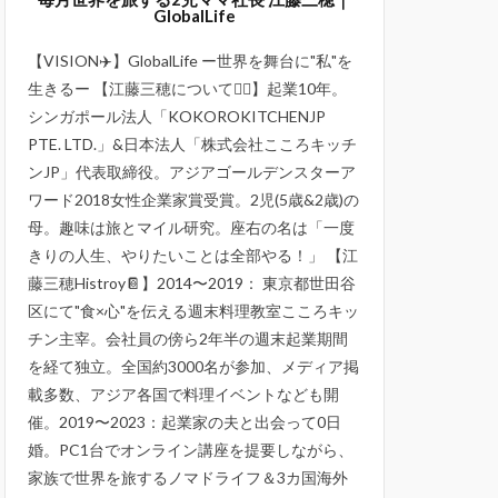
GlobalLife
【VISION✈️】GlobalLife ー世界を舞台に"私"を
生きるー 【江藤三穂について💁‍♀️】起業10年。
シンガポール法人「KOKOROKITCHENJP
PTE. LTD.」&日本法人「株式会社こころキッチ
ンJP」代表取締役。アジアゴールデンスターア
ワード2018女性企業家賞受賞。2児(5歳&2歳)の
母。趣味は旅とマイル研究。座右の名は「一度
きりの人生、やりたいことは全部やる！」 【江
藤三穂Histroy📔】2014〜2019： 東京都世田谷
区にて"食×心"を伝える週末料理教室こころキッ
チン主宰。会社員の傍ら2年半の週末起業期間
を経て独立。全国約3000名が参加、メディア掲
載多数、アジア各国で料理イベントなども開
催。2019〜2023：起業家の夫と出会って0日
婚。PC1台でオンライン講座を提要しながら、
家族で世界を旅するノマドライフ＆3カ国海外