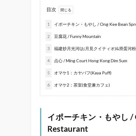
目次
1
イポーチキン・もやし / Ong Kee Bean Sprouts
2
豆腐花 / Funny Mountain
3
福建炒月光河(お月見クイティオ)&滑蛋河粉(ワンタン
4
点心 / Ming Court Hong Kong Dim Sum
5
オマケ1：カヤパフ(Kaya Puff)
6
オマケ2：茶室(食堂兼カフェ)
イポーチキン・もやし / Ong K
Restaurant