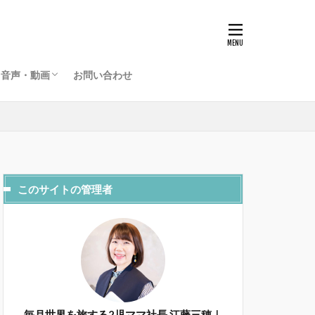
グローバルライフラジオ
海外起業家夫婦のライフデザインチャンネル
音声・動画
お問い合わせ
グローバルライフラジオ
海外起業家夫婦のライフデザインチャンネル
このサイトの管理者
毎月世界を旅する2児ママ社長 江藤三穂｜