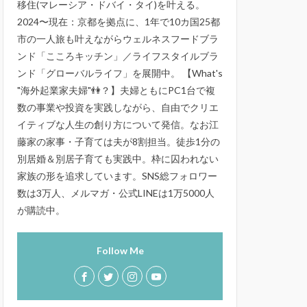
移住(マレーシア・ドバイ・タイ)を叶える。
2024〜現在：京都を拠点に、1年で10カ国25都
市の一人旅も叶えながらウェルネスフードブラ
ンド「こころキッチン」／ライフスタイルブラ
ンド「グローバルライフ」を展開中。 【What's
"海外起業家夫婦"👫？】夫婦ともにPC1台で複
数の事業や投資を実践しながら、自由でクリエ
イティブな人生の創り方について発信。なお江
藤家の家事・子育ては夫が8割担当。徒歩1分の
別居婚＆別居子育ても実践中。枠に囚われない
家族の形を追求しています。SNS総フォロワー
数は3万人、メルマガ・公式LINEは1万5000人
が購読中。
Follow Me