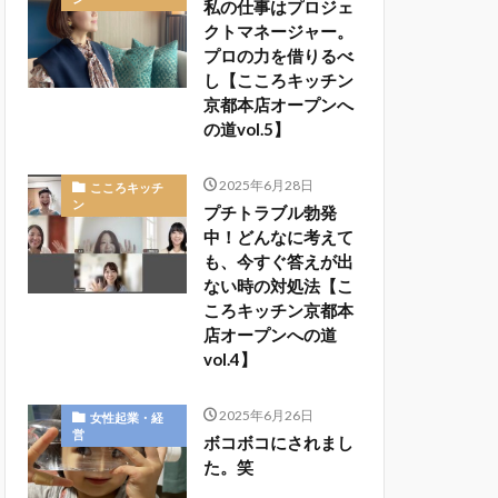
私の仕事はプロジェ
クトマネージャー。
プロの力を借りるべ
し【こころキッチン
京都本店オープンへ
の道vol.5】
2025年6月28日
こころキッチ
ン
プチトラブル勃発
中！どんなに考えて
も、今すぐ答えが出
ない時の対処法【こ
ころキッチン京都本
店オープンへの道
vol.4】
2025年6月26日
女性起業・経
営
ボコボコにされまし
た。笑