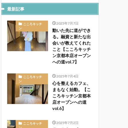
最新記事
2025年7月7日
こころキッチ
ン
動いた先に道ができ
る。融資と新たな出
会いが教えてくれた
こと【こころキッチ
ン京都本店オープン
への道vol.7】
2025年7月4日
こころキッチ
ン
心を整えるカフェ、
まもなく始動。【こ
ころキッチン京都本
店オープンへの道
vol.6】
2025年7月2日
こころキッチ
ン