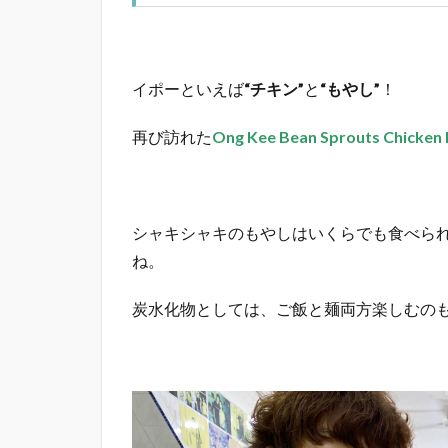
イポーといえば
“チキン”
と
“もやし”
！
再び訪れた
Ong Kee Bean Sprouts Chicken 
シャキシャキのもやしはいくらでも食べら
ね。
炭水化物としては、ご飯と麺両方楽しむの