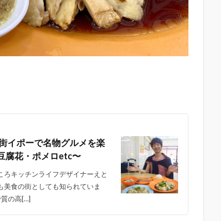
の街イポーで名物グルメを楽
腐花・ポメロetc〜
宰 こころキッチンライフデザイナーえと
も美食の街としても知られていま
の高[…]