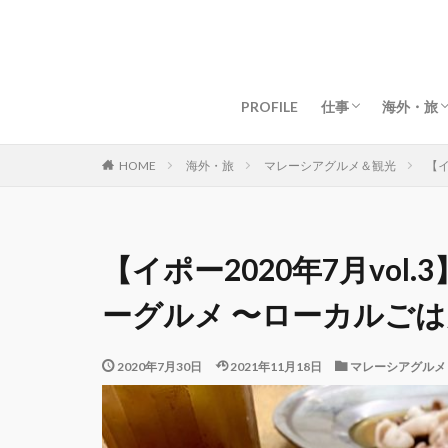
グローバルライフ
グローバルビジネ
女性起業・経営
資産構築・お金
マインド・仕事術
目標・夢の叶え方
海外移住
マイル・
ドバイ生
ドバイグ
マレーシ
マレーシ
タイ生活
タイグル
京都生活
京都グル
【海外】
【日本】
PROFILE
仕事
海外・旅
グローバルライフ
グローバルビジネ
女性起業・経営
資産構築・お金
マインド・仕事術
目標・夢の叶え方
海外移住
マイル・
ドバイ生
ドバイグ
マレーシ
マレーシ
タイ生活
タイグル
京都生活
京都グル
【海外】
【日本】
海外・旅
マレーシアグルメ＆観光
【イ
HOME
【イポー2020年7月vo
ーグルメ 〜ローカルご
2020年7月30日
2021年11月18日
マレーシアグルメ