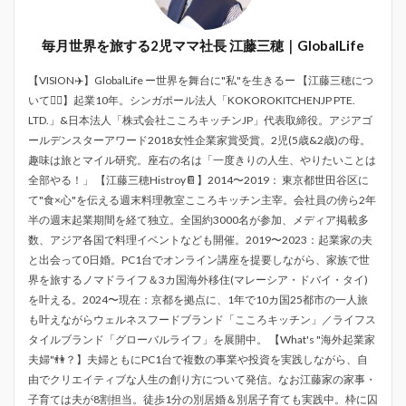
毎月世界を旅する2児ママ社長 江藤三穂｜GlobalLife
【VISION✈️】GlobalLife ー世界を舞台に"私"を生きるー 【江藤三穂につ
いて💁‍♀️】起業10年。シンガポール法人「KOKOROKITCHENJP PTE.
LTD.」&日本法人「株式会社こころキッチンJP」代表取締役。アジアゴ
ールデンスターアワード2018女性企業家賞受賞。2児(5歳&2歳)の母。
趣味は旅とマイル研究。座右の名は「一度きりの人生、やりたいことは
全部やる！」 【江藤三穂Histroy📔】2014〜2019： 東京都世田谷区に
て"食×心"を伝える週末料理教室こころキッチン主宰。会社員の傍ら2年
半の週末起業期間を経て独立。全国約3000名が参加、メディア掲載多
数、アジア各国で料理イベントなども開催。2019〜2023：起業家の夫
と出会って0日婚。PC1台でオンライン講座を提要しながら、家族で世
界を旅するノマドライフ＆3カ国海外移住(マレーシア・ドバイ・タイ)
を叶える。2024〜現在：京都を拠点に、1年で10カ国25都市の一人旅
も叶えながらウェルネスフードブランド「こころキッチン」／ライフス
タイルブランド「グローバルライフ」を展開中。 【What's "海外起業家
夫婦"👫？】夫婦ともにPC1台で複数の事業や投資を実践しながら、自
由でクリエイティブな人生の創り方について発信。なお江藤家の家事・
子育ては夫が8割担当。徒歩1分の別居婚＆別居子育ても実践中。枠に囚