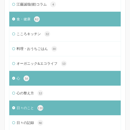
江藤誠哉(彼)コラム
4
食・健康
82
こころキッチン
32
料理・おうちごはん
30
オーガニック&エコライフ
13
心
16
心の整え方
12
日々のこと
110
日々の記録
46