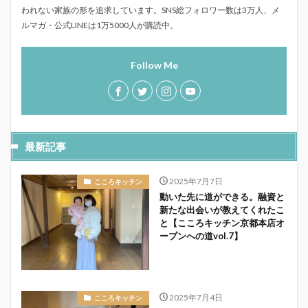
われない家族の形を追求しています。SNS総フォロワー数は3万人、メ
ルマガ・公式LINEは1万5000人が購読中。
Follow Me
最新記事
2025年7月7日
こころキッチン
動いた先に道ができる。融資と
新たな出会いが教えてくれたこ
と【こころキッチン京都本店オ
ープンへの道vol.7】
2025年7月4日
こころキッチン