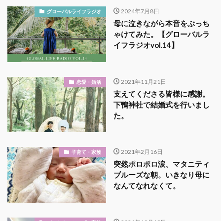
2024年7月8日
グローバルライフラジオ
母に泣きながら本音をぶっち
ゃけてみた。【グローバルラ
イフラジオvol.14】
2021年11月21日
恋愛・婚活
支えてくださる皆様に感謝。
下鴨神社で結婚式を行いまし
た。
2021年2月16日
子育て・家族
突然ポロポロ涙、マタニティ
ブルーズな朝。いきなり母に
なんてなれなくて。