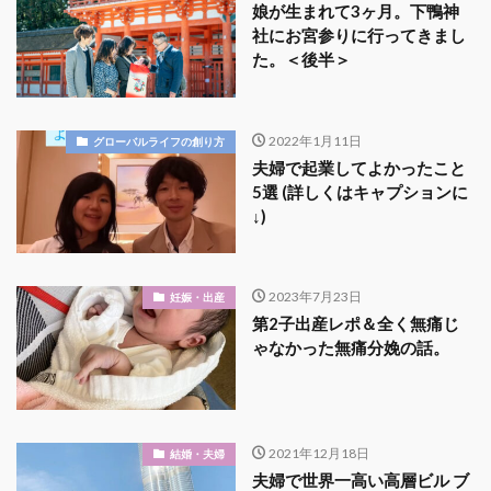
娘が生まれて3ヶ月。下鴨神
社にお宮参りに行ってきまし
た。＜後半＞
2022年1月11日
グローバルライフの創り方
夫婦で起業してよかったこと
5選 (詳しくはキャプションに
↓)
2023年7月23日
妊娠・出産
第2子出産レポ＆全く無痛じ
ゃなかった無痛分娩の話。
2021年12月18日
結婚・夫婦
夫婦で世界一高い高層ビル ブ