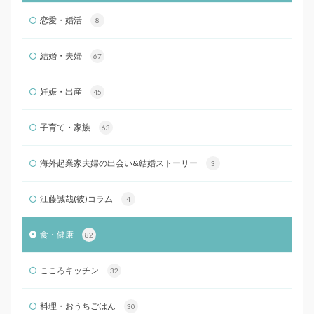
恋愛・婚活
8
結婚・夫婦
67
妊娠・出産
45
子育て・家族
63
海外起業家夫婦の出会い&結婚ストーリー
3
江藤誠哉(彼)コラム
4
食・健康
82
こころキッチン
32
料理・おうちごはん
30