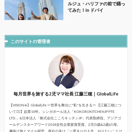
ルジュ・ハリファの前で踊っ
てみた！in ドバイ
このサイトの管理者
毎月世界を旅する2児ママ社長 江藤三穂｜GlobalLife
【VISION✈️】GlobalLife ー世界を舞台に"私"を生きるー 【江藤三穂につ
いて💁‍♀️】起業10年。シンガポール法人「KOKOROKITCHENJP PTE.
LTD.」&日本法人「株式会社こころキッチンJP」代表取締役。アジアゴ
ールデンスターアワード2018女性企業家賞受賞。2児(5歳&2歳)の母。
趣味は旅とマイル研究。座右の名は「一度きりの人生、やりたいことは