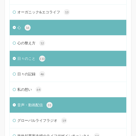
オーガニック&エコライフ
13
心
16
心の整え方
12
日々のこと
110
日々の記録
46
私の想い
64
音声・動画配信
33
グローバルライフラジオ
19
海外起業家夫婦のライフデザインチャンネル
14