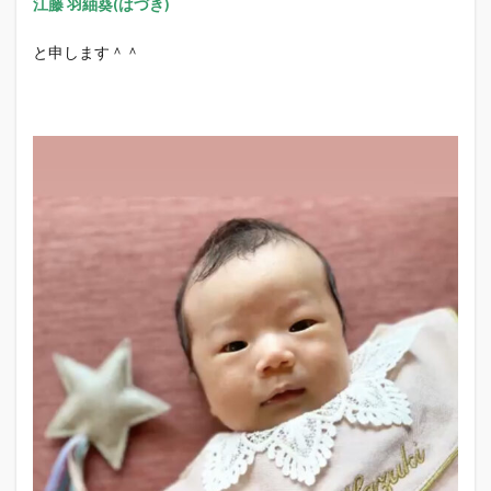
江藤 羽紬葵(はづき)
と申します＾＾