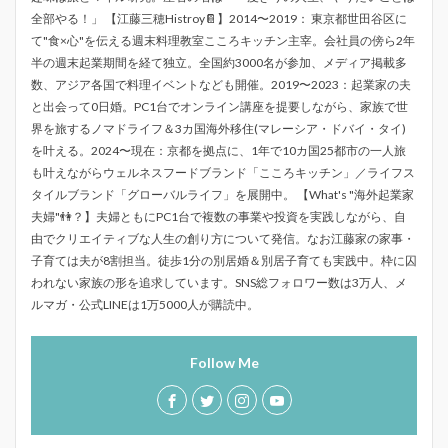
全部やる！」 【江藤三穂Histroy📔】2014〜2019： 東京都世田谷区に
て"食×心"を伝える週末料理教室こころキッチン主宰。会社員の傍ら2年
半の週末起業期間を経て独立。全国約3000名が参加、メディア掲載多
数、アジア各国で料理イベントなども開催。2019〜2023：起業家の夫
と出会って0日婚。PC1台でオンライン講座を提要しながら、家族で世
界を旅するノマドライフ＆3カ国海外移住(マレーシア・ドバイ・タイ)
を叶える。2024〜現在：京都を拠点に、1年で10カ国25都市の一人旅
も叶えながらウェルネスフードブランド「こころキッチン」／ライフス
タイルブランド「グローバルライフ」を展開中。 【What's "海外起業家
夫婦"👫？】夫婦ともにPC1台で複数の事業や投資を実践しながら、自
由でクリエイティブな人生の創り方について発信。なお江藤家の家事・
子育ては夫が8割担当。徒歩1分の別居婚＆別居子育ても実践中。枠に囚
われない家族の形を追求しています。SNS総フォロワー数は3万人、メ
ルマガ・公式LINEは1万5000人が購読中。
Follow Me