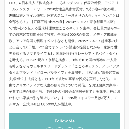
LTD.」&日本法人「株式会社こころキッチンJP」代表取締役。アジアゴ
ールデンスターアワード2018女性企業家賞受賞。2児(5歳&2歳)の母。
趣味は旅とマイル研究。座右の名は「一度きりの人生、やりたいことは
全部やる！」 【江藤三穂Histroy📔】2014〜2019： 東京都世田谷区に
て"食×心"を伝える週末料理教室こころキッチン主宰。会社員の傍ら2年
半の週末起業期間を経て独立。全国約3000名が参加、メディア掲載多
数、アジア各国で料理イベントなども開催。2019〜2023：起業家の夫
と出会って0日婚。PC1台でオンライン講座を提要しながら、家族で世
界を旅するノマドライフ＆3カ国海外移住(マレーシア・ドバイ・タイ)
を叶える。2024〜現在：京都を拠点に、1年で10カ国25都市の一人旅
も叶えながらウェルネスフードブランド「こころキッチン」／ライフス
タイルブランド「グローバルライフ」を展開中。 【What's "海外起業家
夫婦"👫？】夫婦ともにPC1台で複数の事業や投資を実践しながら、自
由でクリエイティブな人生の創り方について発信。なお江藤家の家事・
子育ては夫が8割担当。徒歩1分の別居婚＆別居子育ても実践中。枠に囚
われない家族の形を追求しています。SNS総フォロワー数は3万人、メ
ルマガ・公式LINEは1万5000人が購読中。
Follow Me