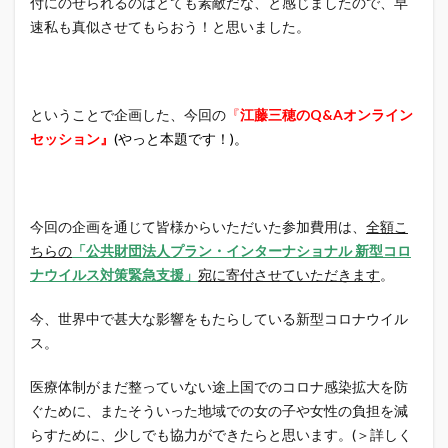
付にのせられるのはとても素敵だな、と感じましたので、早
速私も真似させてもらおう！と思いました。
ということで企画した、今回の
『
江藤三穂のQ&Aオンライン
セッション』
(やっと本題です！)。
今回の企画を通じて皆様からいただいた参加費用は、
全額こ
ちらの
「公共財団法人プラン・インターナショナル 新型コロ
ナウイルス対策緊急支援」
宛に寄付させていただきます
。
今、世界中で甚大な影響をもたらしている新型コロナウイル
ス。
医療体制がまだ整っていない途上国でのコロナ感染拡大を防
ぐために、またそういった地域での女の子や女性の負担を減
らすために、少しでも協力ができたらと思います。(＞詳しく