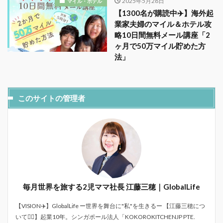
2025年5月28日
マイル・ホテル
【1300名が購読中✈️】海外起
業家夫婦のマイル＆ホテル攻
略10日間無料メール講座「2
ヶ月で50万マイル貯めた方
法」
このサイトの管理者
毎月世界を旅する2児ママ社長 江藤三穂｜GlobalLife
【VISION✈️】GlobalLife ー世界を舞台に"私"を生きるー 【江藤三穂につ
いて💁‍♀️】起業10年。シンガポール法人「KOKOROKITCHENJP PTE.