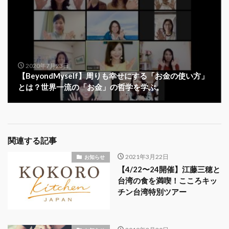
2020年7月23日
【BeyondMyself】周りも幸せにする「お金の使い方」
とは？世界一流の「お金」の哲学を学ぶ。
関連する記事
2021年3月22日
お知らせ
【4/22〜24開催】江藤三穂と
台湾の食を満喫！こころキッ
チン台湾特別ツアー