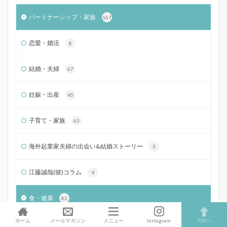
パートナーシップ・家族
167
恋愛・婚活
8
結婚・夫婦
67
妊娠・出産
45
子育て・家族
63
海外起業家夫婦の出会い&結婚ストーリー
3
江藤誠哉(彼)コラム
4
食・健康
82
ホーム
メールマガジン
メニュー
Instagram
TOPへ
こころキッチン
32