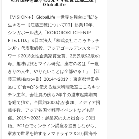
GlobalLife
【VISION✈️】GlobalLife ー世界を舞台に"私"を
生きるー 【江藤三穂について💁‍♀️】起業10年。
シンガポール法人「KOKOROKITCHENJP
PTE. LTD.」&日本法人「株式会社こころキッチ
ンJP」代表取締役。アジアゴールデンスターア
ワード2018女性企業家賞受賞。2児(5歳&2歳)の
母。趣味は旅とマイル研究。座右の名は「一度
きりの人生、やりたいことは全部やる！」 【江
藤三穂Histroy📔】2014〜2019： 東京都世田谷
区にて"食×心"を伝える週末料理教室こころキッ
チン主宰。会社員の傍ら2年半の週末起業期間
を経て独立。全国約3000名が参加、メディア掲
載多数、アジア各国で料理イベントなども開
催。2019〜2023：起業家の夫と出会って0日
婚。PC1台でオンライン講座を提要しながら、
家族で世界を旅するノマドライフ＆3カ国海外