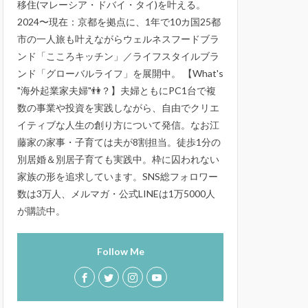
移住(マレーシア・ドバイ・タイ)を叶える。
2024〜現在：京都を拠点に、1年で10カ国25都
市の一人旅も叶えながらウェルネスフードブラ
ンド「こころキッチン」／ライフスタイルブラ
ンド「グローバルライフ」を展開中。 【What's
"海外起業家夫婦"👫？】夫婦ともにPC1台で複
数の事業や投資を実践しながら、自由でクリエ
イティブな人生の創り方について発信。なお江
藤家の家事・子育ては夫が8割担当。徒歩1分の
別居婚＆別居子育ても実践中。枠に囚われない
家族の形を追求しています。SNS総フォロワー
数は3万人、メルマガ・公式LINEは1万5000人
が購読中。
Follow Me