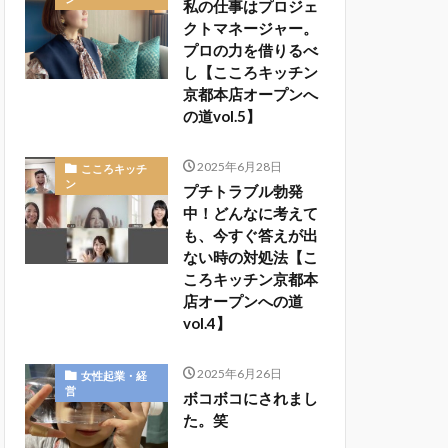
私の仕事はプロジェ
クトマネージャー。
プロの力を借りるべ
し【こころキッチン
京都本店オープンへ
の道vol.5】
2025年6月28日
こころキッチ
ン
プチトラブル勃発
中！どんなに考えて
も、今すぐ答えが出
ない時の対処法【こ
ころキッチン京都本
店オープンへの道
vol.4】
2025年6月26日
女性起業・経
営
ボコボコにされまし
た。笑