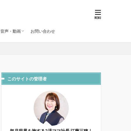
グローバルライフラジオ
海外起業家夫婦のライフデザインチャンネル
音声・動画
お問い合わせ
グローバルライフラジオ
海外起業家夫婦のライフデザインチャンネル
このサイトの管理者
毎月世界を旅する2児ママ社長 江藤三穂｜