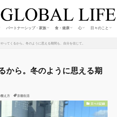
の創り方
スの創り方
・旅する暮らし
ホテル
活
ルメ＆観光
ア生活
アグルメ＆観光
メ＆観光
メ＆観光
旅する海外起業家夫婦レポ
旅する海外起業家夫婦レポ
恋愛・婚活
結婚・夫婦
妊娠・出産
海外起業家夫婦の出会いと結婚ストーリー
江藤誠哉(彼)コラム
こころキッチン
料理・おうちごはん
オーガニック&エコライフ
心の整え方
日々の記録
私の想い
パートナーシップ・家族
食・健康
心
日々のこと
の創り方
スの創り方
・旅する暮らし
ホテル
活
ルメ＆観光
ア生活
アグルメ＆観光
メ＆観光
メ＆観光
旅する海外起業家夫婦レポ
旅する海外起業家夫婦レポ
恋愛・婚活
結婚・夫婦
妊娠・出産
海外起業家夫婦の出会いと結婚ストーリー
江藤誠哉(彼)コラム
こころキッチン
料理・おうちごはん
オーガニック&エコライフ
心の整え方
日々の記録
私の想い
はやってくるから。冬のように思える期間も、自分を信じて。
るから。冬のように思える期
の整え方
京都生活
日々の記録