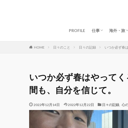
グローバルライフ
グローバルビジネ
女性起業・経営
資産構築・お金
マインド・仕事術
目標・夢の叶え方
海外移住
マイル・
ドバイ生
ドバイグ
マレーシ
マレーシ
タイ生活
タイグル
京都生活
京都グル
【海外】
【日本】
PROFILE
仕事
海外・旅
グローバルライフ
グローバルビジネ
女性起業・経営
資産構築・お金
マインド・仕事術
目標・夢の叶え方
海外移住
マイル・
ドバイ生
ドバイグ
マレーシ
マレーシ
タイ生活
タイグル
京都生活
京都グル
【海外】
【日本】
日々のこと
日々の記録
いつか必ず春
HOME
いつか必ず春はやってく
間も、自分を信じて。
2022年12月14日
2022年12月22日
日々の記録
,
心