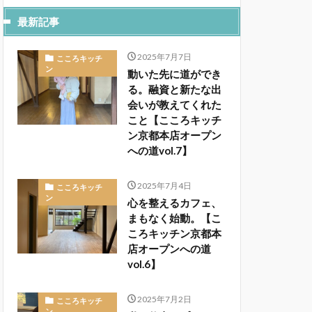
最新記事
2025年7月7日
こころキッチ
ン
動いた先に道ができ
る。融資と新たな出
会いが教えてくれた
こと【こころキッチ
ン京都本店オープン
への道vol.7】
2025年7月4日
こころキッチ
ン
心を整えるカフェ、
まもなく始動。【こ
ころキッチン京都本
店オープンへの道
vol.6】
2025年7月2日
こころキッチ
ン