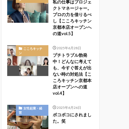
私の仕事はプロジェ
クトマネージャー。
プロの力を借りるべ
し【こころキッチン
京都本店オープンへ
の道vol.5】
2025年6月28日
こころキッチ
ン
プチトラブル勃発
中！どんなに考えて
も、今すぐ答えが出
ない時の対処法【こ
ころキッチン京都本
店オープンへの道
vol.4】
2025年6月26日
女性起業・経
営
ボコボコにされまし
た。笑