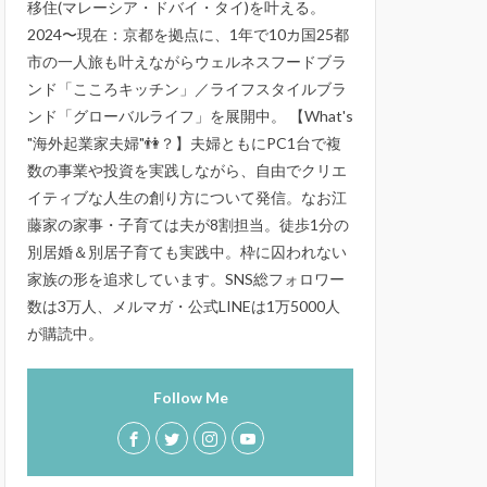
移住(マレーシア・ドバイ・タイ)を叶える。
2024〜現在：京都を拠点に、1年で10カ国25都
市の一人旅も叶えながらウェルネスフードブラ
ンド「こころキッチン」／ライフスタイルブラ
ンド「グローバルライフ」を展開中。 【What's
"海外起業家夫婦"👫？】夫婦ともにPC1台で複
数の事業や投資を実践しながら、自由でクリエ
イティブな人生の創り方について発信。なお江
藤家の家事・子育ては夫が8割担当。徒歩1分の
別居婚＆別居子育ても実践中。枠に囚われない
家族の形を追求しています。SNS総フォロワー
数は3万人、メルマガ・公式LINEは1万5000人
が購読中。
Follow Me