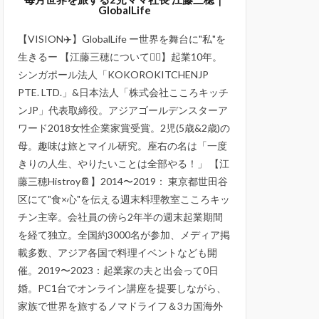
GlobalLife
【VISION✈️】GlobalLife ー世界を舞台に"私"を
生きるー 【江藤三穂について💁‍♀️】起業10年。
シンガポール法人「KOKOROKITCHENJP
PTE. LTD.」&日本法人「株式会社こころキッチ
ンJP」代表取締役。アジアゴールデンスターア
ワード2018女性企業家賞受賞。2児(5歳&2歳)の
母。趣味は旅とマイル研究。座右の名は「一度
きりの人生、やりたいことは全部やる！」 【江
藤三穂Histroy📔】2014〜2019： 東京都世田谷
区にて"食×心"を伝える週末料理教室こころキッ
チン主宰。会社員の傍ら2年半の週末起業期間
を経て独立。全国約3000名が参加、メディア掲
載多数、アジア各国で料理イベントなども開
催。2019〜2023：起業家の夫と出会って0日
婚。PC1台でオンライン講座を提要しながら、
家族で世界を旅するノマドライフ＆3カ国海外