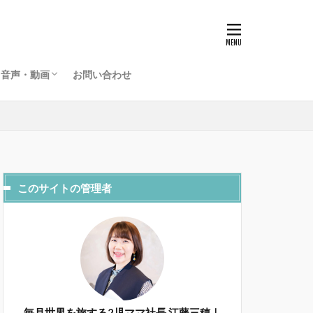
グローバルライフラジオ
海外起業家夫婦のライフデザインチャンネル
音声・動画
お問い合わせ
グローバルライフラジオ
海外起業家夫婦のライフデザインチャンネル
このサイトの管理者
毎月世界を旅する2児ママ社長 江藤三穂｜