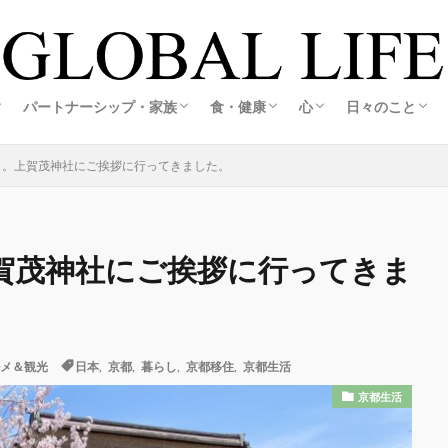
の創り方
スの創り方
・旅する暮らし
ホテル
活
ルメ＆観光
ア生活
アグルメ＆観光
メ＆観光
メ＆観光
旅する海外起業家夫婦レポ
旅する海外起業家夫婦レポ
恋愛・婚活
結婚・夫婦
妊娠・出産
海外起業家夫婦の出会いと結婚ストーリー
江藤誠哉(彼)コラム
こころキッチン
料理・おうちごはん
オーガニック&エコライフ
心の整え方
日々の記録
私の想い
パートナーシップ・家族
食・健康
心
日々のこと
の創り方
スの創り方
・旅する暮らし
ホテル
活
ルメ＆観光
ア生活
アグルメ＆観光
メ＆観光
メ＆観光
旅する海外起業家夫婦レポ
旅する海外起業家夫婦レポ
恋愛・婚活
結婚・夫婦
妊娠・出産
海外起業家夫婦の出会いと結婚ストーリー
江藤誠哉(彼)コラム
こころキッチン
料理・おうちごはん
オーガニック&エコライフ
心の整え方
日々の記録
私の想い
日。上賀茂神社にご挨拶に行ってきました。
賀茂神社にご挨拶に行ってきま
メ＆観光
日本
,
京都
,
暮らし
,
京都移住
,
京都生活
京都生活