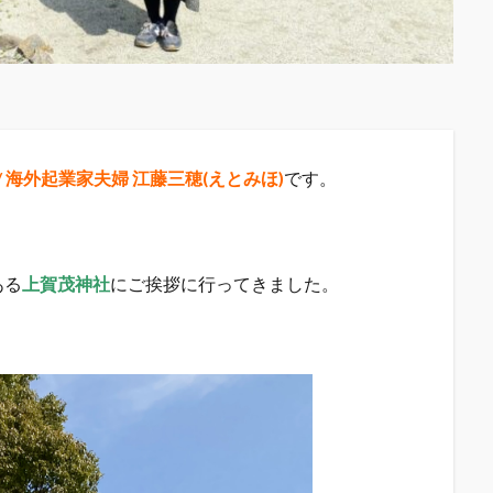
宰 / 海外起業家夫婦 江藤三穂(えとみほ)
です。
ある
上賀茂神社
にご挨拶に行ってきました。