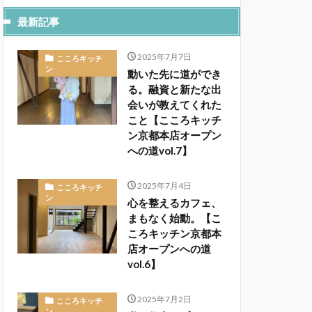
最新記事
2025年7月7日
こころキッチ
ン
動いた先に道ができ
る。融資と新たな出
会いが教えてくれた
こと【こころキッチ
ン京都本店オープン
への道vol.7】
2025年7月4日
こころキッチ
ン
心を整えるカフェ、
まもなく始動。【こ
ころキッチン京都本
店オープンへの道
vol.6】
2025年7月2日
こころキッチ
ン