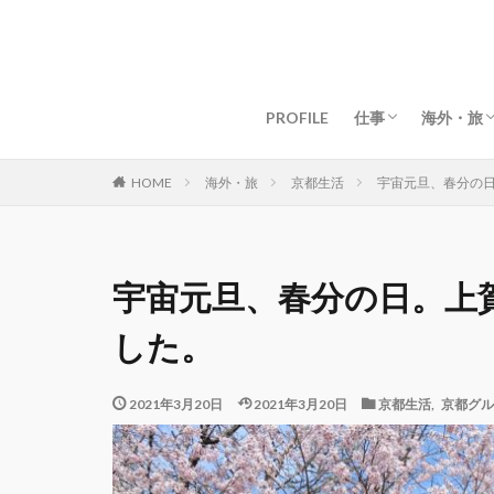
グローバルライフ
グローバルビジネ
女性起業・経営
資産構築・お金
マインド・仕事術
目標・夢の叶え方
海外移住
マイル・
ドバイ生
ドバイグ
マレーシ
マレーシ
タイ生活
タイグル
京都生活
京都グル
【海外】
【日本】
PROFILE
仕事
海外・旅
グローバルライフ
グローバルビジネ
女性起業・経営
資産構築・お金
マインド・仕事術
目標・夢の叶え方
海外移住
マイル・
ドバイ生
ドバイグ
マレーシ
マレーシ
タイ生活
タイグル
京都生活
京都グル
【海外】
【日本】
海外・旅
京都生活
宇宙元旦、春分の
HOME
宇宙元旦、春分の日。上
した。
2021年3月20日
2021年3月20日
京都生活
,
京都グル