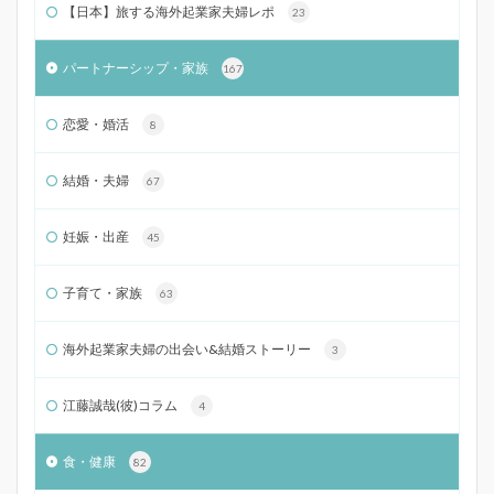
【日本】旅する海外起業家夫婦レポ
23
パートナーシップ・家族
167
恋愛・婚活
8
結婚・夫婦
67
妊娠・出産
45
子育て・家族
63
海外起業家夫婦の出会い&結婚ストーリー
3
江藤誠哉(彼)コラム
4
食・健康
82