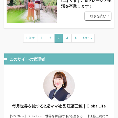
になります。&マレーシア生
活を卒業します！
続きを読む
Prev
1
2
3
4
5
Next
このサイトの管理者
毎月世界を旅する2児ママ社長 江藤三穂｜GlobalLife
【VISION✈️】GlobalLife ー世界を舞台に"私"を生きるー 【江藤三穂につ