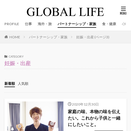
PROFILE
仕事
海外・旅
パートナーシップ・家族
食・健康
心
パートナーシップ・家族
妊娠・出産 (ページ3)
HOME
CATEGORY
妊娠・出産
新着順
人気順
2020年12月30日
家庭の味、本物の味を伝え
たい。これから子供と一緒
にしたいこと。