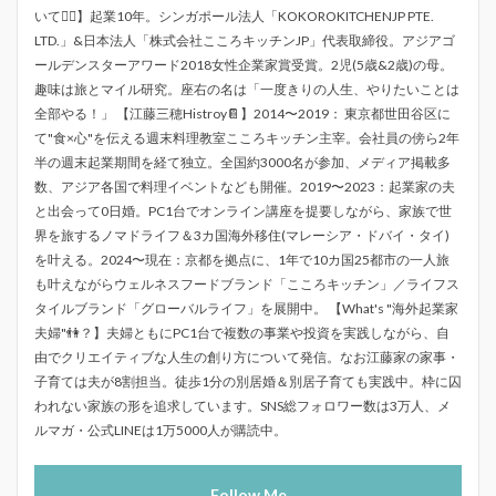
いて💁‍♀️】起業10年。シンガポール法人「KOKOROKITCHENJP PTE.
LTD.」&日本法人「株式会社こころキッチンJP」代表取締役。アジアゴ
ールデンスターアワード2018女性企業家賞受賞。2児(5歳&2歳)の母。
趣味は旅とマイル研究。座右の名は「一度きりの人生、やりたいことは
全部やる！」 【江藤三穂Histroy📔】2014〜2019： 東京都世田谷区に
て"食×心"を伝える週末料理教室こころキッチン主宰。会社員の傍ら2年
半の週末起業期間を経て独立。全国約3000名が参加、メディア掲載多
数、アジア各国で料理イベントなども開催。2019〜2023：起業家の夫
と出会って0日婚。PC1台でオンライン講座を提要しながら、家族で世
界を旅するノマドライフ＆3カ国海外移住(マレーシア・ドバイ・タイ)
を叶える。2024〜現在：京都を拠点に、1年で10カ国25都市の一人旅
も叶えながらウェルネスフードブランド「こころキッチン」／ライフス
タイルブランド「グローバルライフ」を展開中。 【What's "海外起業家
夫婦"👫？】夫婦ともにPC1台で複数の事業や投資を実践しながら、自
由でクリエイティブな人生の創り方について発信。なお江藤家の家事・
子育ては夫が8割担当。徒歩1分の別居婚＆別居子育ても実践中。枠に囚
われない家族の形を追求しています。SNS総フォロワー数は3万人、メ
ルマガ・公式LINEは1万5000人が購読中。
Follow Me