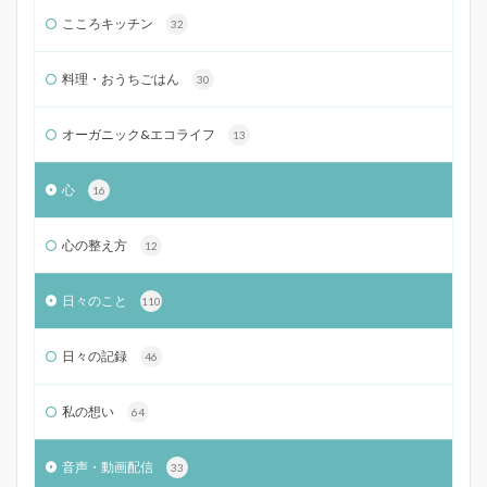
こころキッチン
32
料理・おうちごはん
30
オーガニック&エコライフ
13
心
16
心の整え方
12
日々のこと
110
日々の記録
46
私の想い
64
音声・動画配信
33