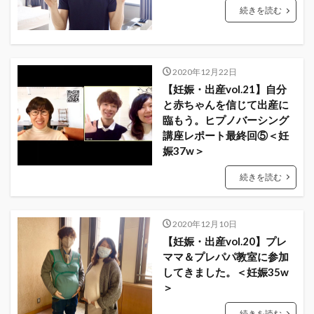
続きを読む
2020年12月22日
【妊娠・出産vol.21】自分
と赤ちゃんを信じて出産に
臨もう。ヒプノバーシング
講座レポート最終回⑤＜妊
娠37w＞
続きを読む
2020年12月10日
【妊娠・出産vol.20】プレ
ママ＆プレパパ教室に参加
してきました。＜妊娠35w
＞
続きを読む