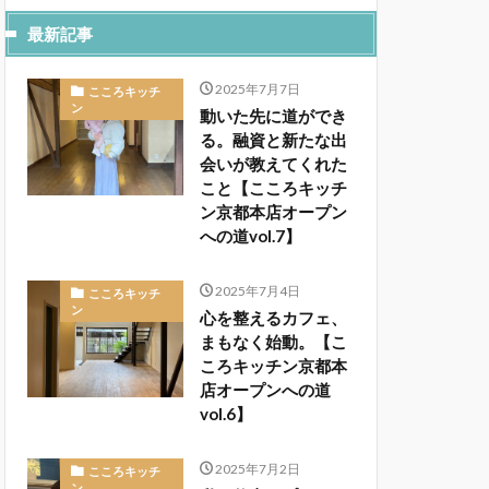
最新記事
2025年7月7日
こころキッチ
ン
動いた先に道ができ
る。融資と新たな出
会いが教えてくれた
こと【こころキッチ
ン京都本店オープン
への道vol.7】
2025年7月4日
こころキッチ
ン
心を整えるカフェ、
まもなく始動。【こ
ころキッチン京都本
店オープンへの道
vol.6】
2025年7月2日
こころキッチ
ン