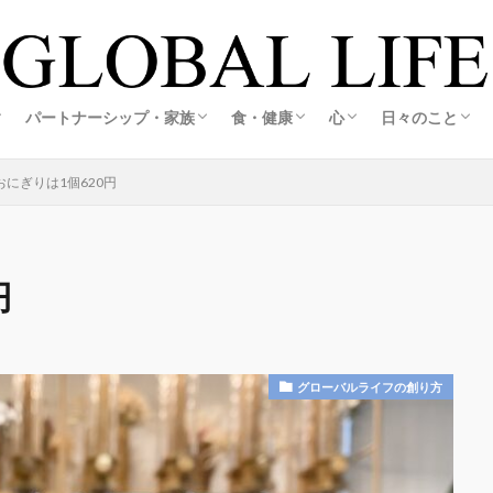
の創り方
スの創り方
・旅する暮らし
ホテル
活
ルメ＆観光
ア生活
アグルメ＆観光
メ＆観光
メ＆観光
旅する海外起業家夫婦レポ
旅する海外起業家夫婦レポ
恋愛・婚活
結婚・夫婦
妊娠・出産
海外起業家夫婦の出会いと結婚ストーリー
江藤誠哉(彼)コラム
こころキッチン
料理・おうちごはん
オーガニック&エコライフ
心の整え方
日々の記録
私の想い
パートナーシップ・家族
食・健康
心
日々のこと
の創り方
スの創り方
・旅する暮らし
ホテル
活
ルメ＆観光
ア生活
アグルメ＆観光
メ＆観光
メ＆観光
旅する海外起業家夫婦レポ
旅する海外起業家夫婦レポ
恋愛・婚活
結婚・夫婦
妊娠・出産
海外起業家夫婦の出会いと結婚ストーリー
江藤誠哉(彼)コラム
こころキッチン
料理・おうちごはん
オーガニック&エコライフ
心の整え方
日々の記録
私の想い
おにぎりは1個620円
円
グローバルライフの創り方