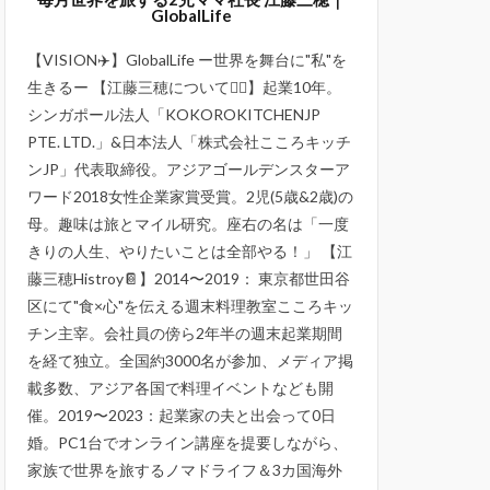
GlobalLife
【VISION✈️】GlobalLife ー世界を舞台に"私"を
生きるー 【江藤三穂について💁‍♀️】起業10年。
シンガポール法人「KOKOROKITCHENJP
PTE. LTD.」&日本法人「株式会社こころキッチ
ンJP」代表取締役。アジアゴールデンスターア
ワード2018女性企業家賞受賞。2児(5歳&2歳)の
母。趣味は旅とマイル研究。座右の名は「一度
きりの人生、やりたいことは全部やる！」 【江
藤三穂Histroy📔】2014〜2019： 東京都世田谷
区にて"食×心"を伝える週末料理教室こころキッ
チン主宰。会社員の傍ら2年半の週末起業期間
を経て独立。全国約3000名が参加、メディア掲
載多数、アジア各国で料理イベントなども開
催。2019〜2023：起業家の夫と出会って0日
婚。PC1台でオンライン講座を提要しながら、
家族で世界を旅するノマドライフ＆3カ国海外