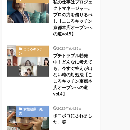
私の仕事はプロジェ
クトマネージャー。
プロの力を借りるべ
し【こころキッチン
京都本店オープンへ
の道vol.5】
2025年6月28日
こころキッチ
ン
プチトラブル勃発
中！どんなに考えて
も、今すぐ答えが出
ない時の対処法【こ
ころキッチン京都本
店オープンへの道
vol.4】
2025年6月26日
女性起業・経
営
ボコボコにされまし
た。笑