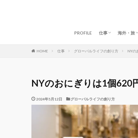
グローバルライフ
グローバルビジネ
女性起業・経営
資産構築・お金
マインド・仕事術
目標・夢の叶え方
海外移住
マイル・
ドバイ生
ドバイグ
マレーシ
マレーシ
タイ生活
タイグル
京都生活
京都グル
【海外】
【日本】
PROFILE
仕事
海外・旅
グローバルライフ
グローバルビジネ
女性起業・経営
資産構築・お金
マインド・仕事術
目標・夢の叶え方
海外移住
マイル・
ドバイ生
ドバイグ
マレーシ
マレーシ
タイ生活
タイグル
京都生活
京都グル
【海外】
【日本】
仕事
グローバルライフの創り方
NYの
HOME
NYのおにぎりは1個620
2024年5月12日
グローバルライフの創り方