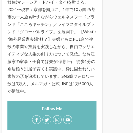
移住(マレーシア・ドバイ・タイ)を叶える。
2024〜現在：京都を拠点に、1年で10カ国25都
市の一人旅も叶えながらウェルネスフードブラ
ンド「こころキッチン」／ライフスタイルブラ
ンド「グローバルライフ」を展開中。 【What's
"海外起業家夫婦"👫？】夫婦ともにPC1台で複
数の事業や投資を実践しながら、自由でクリエ
イティブな人生の創り方について発信。なお江
藤家の家事・子育ては夫が8割担当。徒歩1分の
別居婚＆別居子育ても実践中。枠に囚われない
家族の形を追求しています。SNS総フォロワー
数は3万人、メルマガ・公式LINEは1万5000人
が購読中。
Follow Me