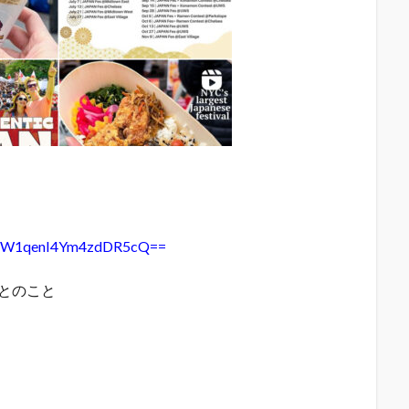
h=MW1qenI4Ym4zdDR5cQ==
者とのこと