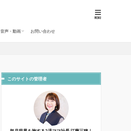
グローバルライフラジオ
海外起業家夫婦のライフデザインチャンネル
音声・動画
お問い合わせ
グローバルライフラジオ
海外起業家夫婦のライフデザインチャンネル
このサイトの管理者
毎月世界を旅する2児ママ社長 江藤三穂｜