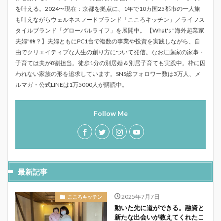
を叶える。2024〜現在：京都を拠点に、1年で10カ国25都市の一人旅
も叶えながらウェルネスフードブランド「こころキッチン」／ライフス
タイルブランド「グローバルライフ」を展開中。 【What's "海外起業家
夫婦"👫？】夫婦ともにPC1台で複数の事業や投資を実践しながら、自
由でクリエイティブな人生の創り方について発信。なお江藤家の家事・
子育ては夫が8割担当。徒歩1分の別居婚＆別居子育ても実践中。枠に囚
われない家族の形を追求しています。SNS総フォロワー数は3万人、メ
ルマガ・公式LINEは1万5000人が購読中。
Follow Me
最新記事
2025年7月7日
こころキッチン
動いた先に道ができる。融資と
新たな出会いが教えてくれたこ