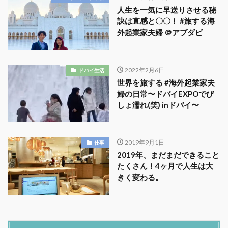
人生を一気に早送りさせる秘
訣は直感と〇〇！ #旅する海
外起業家夫婦 ＠アブダビ
2022年2月6日
ドバイ生活
世界を旅する #海外起業家夫
婦の日常〜ドバイEXPOでび
しょ濡れ(笑) inドバイ〜
2019年9月1日
仕事
2019年、まだまだできること
たくさん！4ヶ月で人生は大
きく変わる。