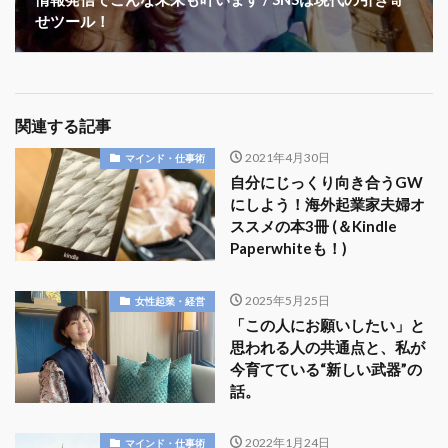
せツール！
関連する記事
2021年4月30日
マインド・仕事術
自分にじっくり向き合うGW
にしよう！海外起業家夫婦オ
ススメの本3冊 (＆Kindle
Paperwhiteも！)
2025年5月25日
女性起業・経営
「この人にお願いしたい」と
思われる人の共通点と、私が
今育てている“新しい武器”の
話。
2022年1月24日
マインド・仕事術