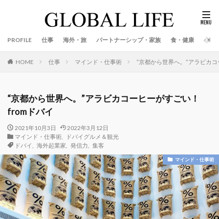
PROFILE
仕事
海外・旅
パートナーシップ・家族
食・健康
心
仕事
マインド・仕事術
“京都から世界へ。”アラビカコ
HOME
“京都から世界へ。”アラビカコーヒーがすごい！
fromドバイ
2021年10月3日
2022年3月12日
マインド・仕事術
,
ドバイグルメ＆観光
ドバイ
,
海外起業家
,
発信力
,
集客
マインド・仕事術