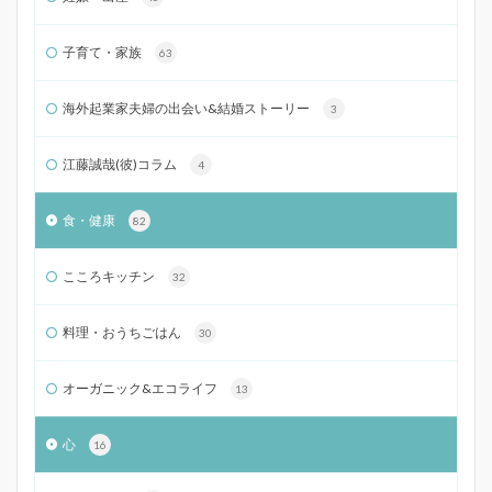
子育て・家族
63
海外起業家夫婦の出会い&結婚ストーリー
3
江藤誠哉(彼)コラム
4
食・健康
82
こころキッチン
32
料理・おうちごはん
30
オーガニック&エコライフ
13
心
16