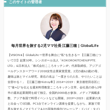
このサイトの管理者
毎月世界を旅する2児ママ社長 江藤三穂｜GlobalLife
【VISION✈️】GlobalLife ー世界を舞台に"私"を生きるー 【江藤三穂につ
いて💁‍♀️】起業10年。シンガポール法人「KOKOROKITCHENJP PTE.
LTD.」&日本法人「株式会社こころキッチンJP」代表取締役。アジアゴ
ールデンスターアワード2018女性企業家賞受賞。2児(5歳&2歳)の母。
趣味は旅とマイル研究。座右の名は「一度きりの人生、やりたいことは
全部やる！」 【江藤三穂Histroy📔】2014〜2019： 東京都世田谷区に
て"食×心"を伝える週末料理教室こころキッチン主宰。会社員の傍ら2年
半の週末起業期間を経て独立。全国約3000名が参加、メディア掲載多
数、アジア各国で料理イベントなども開催。2019〜2023：起業家の夫
と出会って0日婚。PC1台でオンライン講座を提要しながら、家族で世
界を旅するノマドライフ＆3カ国海外移住(マレーシア・ドバイ・タイ)