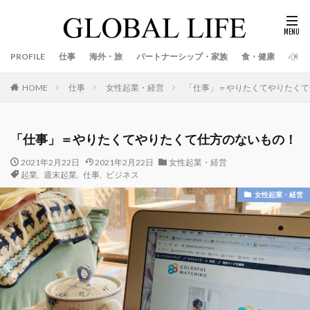
PROFILE
仕事
海外・旅
パートナーシップ・家族
食・健康
心
仕事
女性起業・経営
「仕事」＝やりたくてやりたくて
HOME
「仕事」＝やりたくてやりたくて仕方のないもの！
2021年2月22日
2021年2月22日
女性起業・経営
起業
,
週末起業
,
仕事
,
ビジネス
女性起業・経営