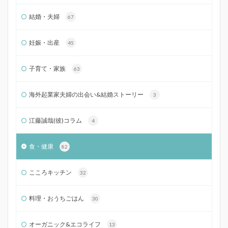
結婚・夫婦
67
妊娠・出産
45
子育て・家族
63
海外起業家夫婦の出会い&結婚ストーリー
3
江藤誠哉(彼)コラム
4
食・健康
82
こころキッチン
32
料理・おうちごはん
30
オーガニック&エコライフ
13