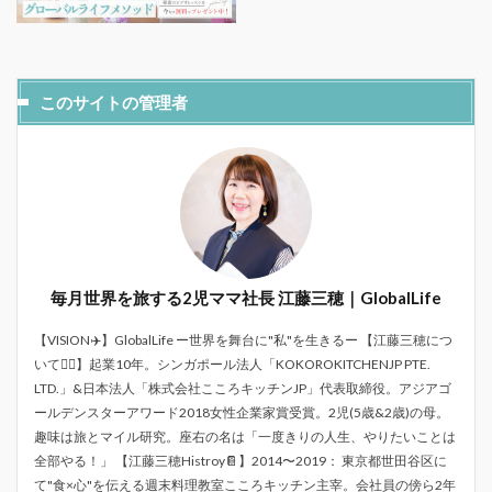
このサイトの管理者
毎月世界を旅する2児ママ社長 江藤三穂｜GlobalLife
【VISION✈️】GlobalLife ー世界を舞台に"私"を生きるー 【江藤三穂につ
いて💁‍♀️】起業10年。シンガポール法人「KOKOROKITCHENJP PTE.
LTD.」&日本法人「株式会社こころキッチンJP」代表取締役。アジアゴ
ールデンスターアワード2018女性企業家賞受賞。2児(5歳&2歳)の母。
趣味は旅とマイル研究。座右の名は「一度きりの人生、やりたいことは
全部やる！」 【江藤三穂Histroy📔】2014〜2019： 東京都世田谷区に
て"食×心"を伝える週末料理教室こころキッチン主宰。会社員の傍ら2年