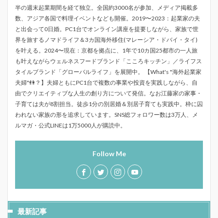
半の週末起業期間を経て独立。全国約3000名が参加、メディア掲載多
数、アジア各国で料理イベントなども開催。2019〜2023：起業家の夫
と出会って0日婚。PC1台でオンライン講座を提要しながら、家族で世
界を旅するノマドライフ＆3カ国海外移住(マレーシア・ドバイ・タイ)
を叶える。2024〜現在：京都を拠点に、1年で10カ国25都市の一人旅
も叶えながらウェルネスフードブランド「こころキッチン」／ライフス
タイルブランド「グローバルライフ」を展開中。 【What's "海外起業家
夫婦"👫？】夫婦ともにPC1台で複数の事業や投資を実践しながら、自
由でクリエイティブな人生の創り方について発信。なお江藤家の家事・
子育ては夫が8割担当。徒歩1分の別居婚＆別居子育ても実践中。枠に囚
われない家族の形を追求しています。SNS総フォロワー数は3万人、メ
ルマガ・公式LINEは1万5000人が購読中。
Follow Me
最新記事