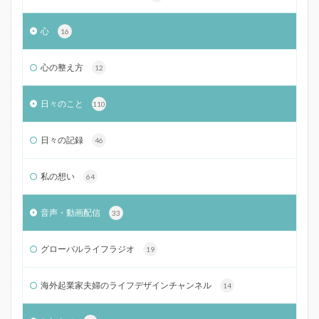
心
16
心の整え方
12
日々のこと
110
日々の記録
46
私の想い
64
音声・動画配信
33
グローバルライフラジオ
19
海外起業家夫婦のライフデザインチャンネル
14