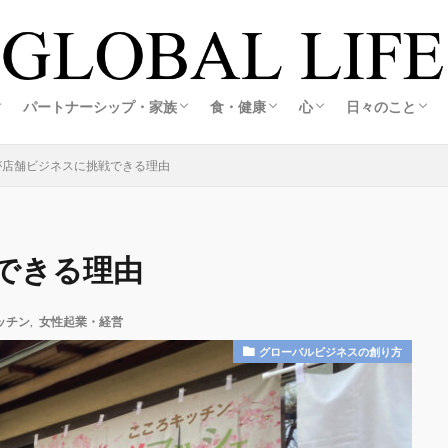
の創り方
スの創り方
・旅する暮らし
ホテル
活
ルメ＆観光
ア生活
アグルメ＆観光
メ＆観光
メ＆観光
旅する海外起業家夫婦レポ
旅する海外起業家夫婦レポ
恋愛・婚活
結婚・夫婦
妊娠・出産
海外起業家夫婦の出会いと結婚ストーリー
江藤誠哉(彼)コラム
こころキッチン
料理・おうちごはん
オーガニック&エコライフ
心の整え方
日々の記録
私の想い
パートナーシップ・家族
食・健康
心
日々のこと
の創り方
スの創り方
・旅する暮らし
ホテル
活
ルメ＆観光
ア生活
アグルメ＆観光
メ＆観光
メ＆観光
旅する海外起業家夫婦レポ
旅する海外起業家夫婦レポ
恋愛・婚活
結婚・夫婦
妊娠・出産
海外起業家夫婦の出会いと結婚ストーリー
江藤誠哉(彼)コラム
こころキッチン
料理・おうちごはん
オーガニック&エコライフ
心の整え方
日々の記録
私の想い
が店舗ビジネスに挑戦できる理由
できる理由
ッチン
,
女性起業・経営
グローバルビジネスの創り方