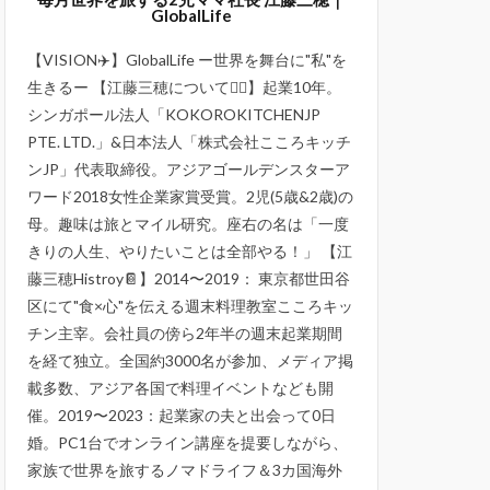
GlobalLife
【VISION✈️】GlobalLife ー世界を舞台に"私"を
生きるー 【江藤三穂について💁‍♀️】起業10年。
シンガポール法人「KOKOROKITCHENJP
PTE. LTD.」&日本法人「株式会社こころキッチ
ンJP」代表取締役。アジアゴールデンスターア
ワード2018女性企業家賞受賞。2児(5歳&2歳)の
母。趣味は旅とマイル研究。座右の名は「一度
きりの人生、やりたいことは全部やる！」 【江
藤三穂Histroy📔】2014〜2019： 東京都世田谷
区にて"食×心"を伝える週末料理教室こころキッ
チン主宰。会社員の傍ら2年半の週末起業期間
を経て独立。全国約3000名が参加、メディア掲
載多数、アジア各国で料理イベントなども開
催。2019〜2023：起業家の夫と出会って0日
婚。PC1台でオンライン講座を提要しながら、
家族で世界を旅するノマドライフ＆3カ国海外