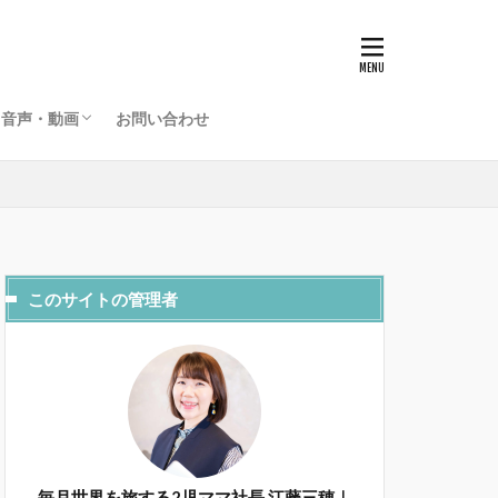
グローバルライフラジオ
海外起業家夫婦のライフデザインチャンネル
音声・動画
お問い合わせ
グローバルライフラジオ
海外起業家夫婦のライフデザインチャンネル
このサイトの管理者
毎月世界を旅する2児ママ社長 江藤三穂｜