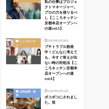
私の仕事はプロジェ
クトマネージャー。
プロの力を借りるべ
し【こころキッチン
京都本店オープンへ
の道vol.5】
2025年6月28日
こころキッチ
ン
プチトラブル勃発
中！どんなに考えて
も、今すぐ答えが出
ない時の対処法【こ
ころキッチン京都本
店オープンへの道
vol.4】
2025年6月26日
女性起業・経
営
ボコボコにされまし
た。笑