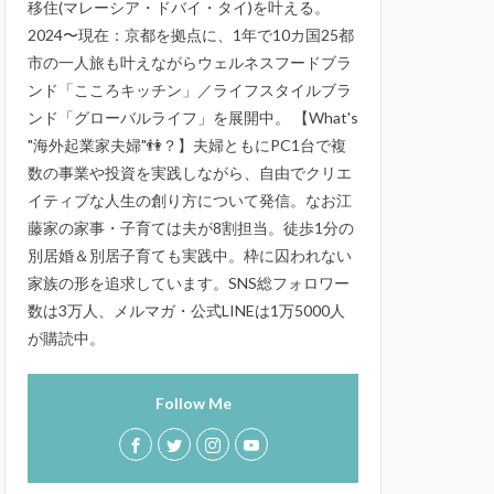
移住(マレーシア・ドバイ・タイ)を叶える。
2024〜現在：京都を拠点に、1年で10カ国25都
市の一人旅も叶えながらウェルネスフードブラ
ンド「こころキッチン」／ライフスタイルブラ
ンド「グローバルライフ」を展開中。 【What's
"海外起業家夫婦"👫？】夫婦ともにPC1台で複
数の事業や投資を実践しながら、自由でクリエ
イティブな人生の創り方について発信。なお江
藤家の家事・子育ては夫が8割担当。徒歩1分の
別居婚＆別居子育ても実践中。枠に囚われない
家族の形を追求しています。SNS総フォロワー
数は3万人、メルマガ・公式LINEは1万5000人
が購読中。
Follow Me