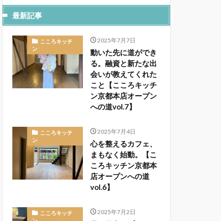
最新記事
2025年7月7日
こころキッチ
ン
動いた先に道ができ
る。融資と新たな出
会いが教えてくれた
こと【こころキッチ
ン京都本店オープン
への道vol.7】
2025年7月4日
こころキッチ
ン
心を整えるカフェ、
まもなく始動。【こ
ころキッチン京都本
店オープンへの道
vol.6】
2025年7月2日
こころキッチ
ン