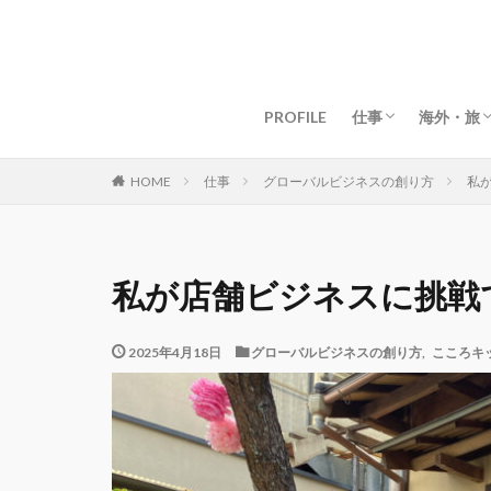
グローバルライフ
グローバルビジネ
女性起業・経営
資産構築・お金
マインド・仕事術
目標・夢の叶え方
海外移住
マイル・
ドバイ生
ドバイグ
マレーシ
マレーシ
タイ生活
タイグル
京都生活
京都グル
【海外】
【日本】
PROFILE
仕事
海外・旅
グローバルライフ
グローバルビジネ
女性起業・経営
資産構築・お金
マインド・仕事術
目標・夢の叶え方
海外移住
マイル・
ドバイ生
ドバイグ
マレーシ
マレーシ
タイ生活
タイグル
京都生活
京都グル
【海外】
【日本】
仕事
グローバルビジネスの創り方
私
HOME
私が店舗ビジネスに挑戦
2025年4月18日
グローバルビジネスの創り方
,
こころキ