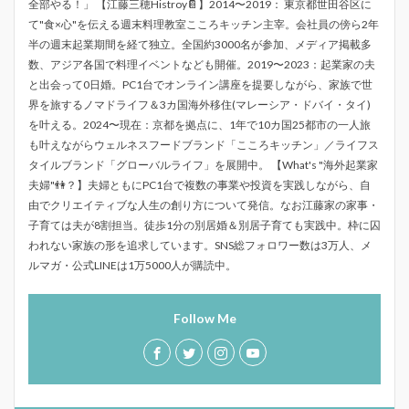
全部やる！」 【江藤三穂Histroy📔】2014〜2019： 東京都世田谷区に
て"食×心"を伝える週末料理教室こころキッチン主宰。会社員の傍ら2年
半の週末起業期間を経て独立。全国約3000名が参加、メディア掲載多
数、アジア各国で料理イベントなども開催。2019〜2023：起業家の夫
と出会って0日婚。PC1台でオンライン講座を提要しながら、家族で世
界を旅するノマドライフ＆3カ国海外移住(マレーシア・ドバイ・タイ)
を叶える。2024〜現在：京都を拠点に、1年で10カ国25都市の一人旅
も叶えながらウェルネスフードブランド「こころキッチン」／ライフス
タイルブランド「グローバルライフ」を展開中。 【What's "海外起業家
夫婦"👫？】夫婦ともにPC1台で複数の事業や投資を実践しながら、自
由でクリエイティブな人生の創り方について発信。なお江藤家の家事・
子育ては夫が8割担当。徒歩1分の別居婚＆別居子育ても実践中。枠に囚
われない家族の形を追求しています。SNS総フォロワー数は3万人、メ
ルマガ・公式LINEは1万5000人が購読中。
Follow Me