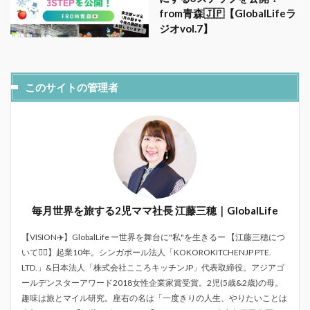
from青森🇯🇵【GlobalLifeラ
ジオvol.7】
このサイトの管理者
毎月世界を旅する2児ママ社長 江藤三穂｜GlobalLife
【VISION✈️】GlobalLife ー世界を舞台に"私"を生きるー 【江藤三穂につ
いて💁‍♀️】起業10年。シンガポール法人「KOKOROKITCHENJP PTE.
LTD.」&日本法人「株式会社こころキッチンJP」代表取締役。アジアゴ
ールデンスターアワード2018女性企業家賞受賞。2児(5歳&2歳)の母。
趣味は旅とマイル研究。座右の名は「一度きりの人生、やりたいことは