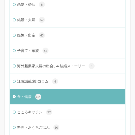
恋愛・婚活
8
結婚・夫婦
67
妊娠・出産
45
子育て・家族
63
海外起業家夫婦の出会い&結婚ストーリー
3
江藤誠哉(彼)コラム
4
食・健康
82
こころキッチン
32
料理・おうちごはん
30