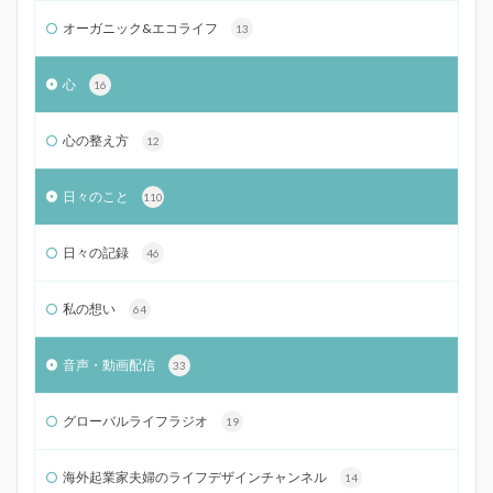
オーガニック&エコライフ
13
心
16
心の整え方
12
日々のこと
110
日々の記録
46
私の想い
64
音声・動画配信
33
グローバルライフラジオ
19
海外起業家夫婦のライフデザインチャンネル
14