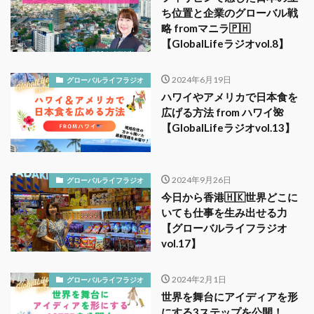
ち位置と企業のグローバル戦
略 fromマニラ🇵🇭
【GlobalLifeラジオvol.8】
2024年6月19日
グローバルライフラジオ
ハワイやアメリカで日本食を
広げる方法 from ハワイ🌺
【GlobalLifeラジオvol.13】
2024年9月26日
グローバルライフラジオ
今日から香港🇭🇰世界どこに
いても仕事を生み出せる力
【グローバルライフラジオ
vol.17】
2024年2月1日
グローバルライフラジオ
世界を舞台にアイディアを形
にする3ステップを公開！