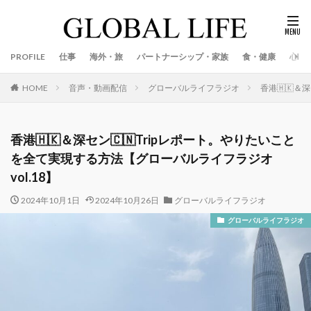
PROFILE
仕事
海外・旅
パートナーシップ・家族
食・健康
心
音声・動画配信
グローバルライフラジオ
香港🇭🇰＆
HOME
香港🇭🇰＆深セン🇨🇳Tripレポート。やりたいこと
を全て実現する方法【グローバルライフラジオ
vol.18】
2024年10月1日
2024年10月26日
グローバルライフラジオ
グローバルライフラジオ