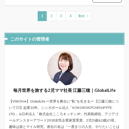
1
2
3
4
Next
このサイトの管理者
毎月世界を旅する2児ママ社長 江藤三穂｜GlobalLife
【VISION✈️】GlobalLife ー世界を舞台に"私"を生きるー 【江藤三穂につ
いて💁‍♀️】起業10年。シンガポール法人「KOKOROKITCHENJP PTE.
LTD.」&日本法人「株式会社こころキッチンJP」代表取締役。アジアゴ
ールデンスターアワード2018女性企業家賞受賞。2児(5歳&2歳)の母。
趣味は旅とマイル研究。座右の名は「一度きりの人生、やりたいことは