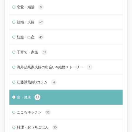
恋愛・婚活
8
結婚・夫婦
67
妊娠・出産
45
子育て・家族
63
海外起業家夫婦の出会い&結婚ストーリー
3
江藤誠哉(彼)コラム
4
食・健康
82
こころキッチン
32
料理・おうちごはん
30