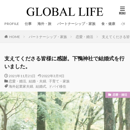
PROFILE
仕事
海外・旅
パートナーシップ・家族
食・健康
心
パートナーシップ・家族
恋愛・婚活
支えてくださる皆
HOME
支えてくださる皆様に感謝。下鴨神社で結婚式を行
いました。
2021年11月21日
2022年3月9日
恋愛・婚活
,
結婚・夫婦
,
子育て・家族
海外起業家夫婦
,
結婚式
,
ドバイ移住
恋愛・婚活