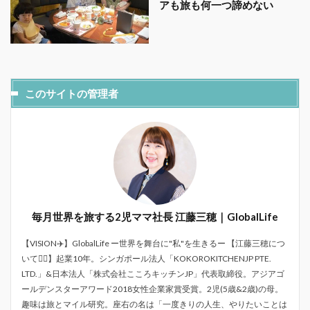
アも旅も何一つ諦めない
このサイトの管理者
毎月世界を旅する2児ママ社長 江藤三穂｜GlobalLife
【VISION✈️】GlobalLife ー世界を舞台に"私"を生きるー 【江藤三穂につ
いて💁‍♀️】起業10年。シンガポール法人「KOKOROKITCHENJP PTE.
LTD.」&日本法人「株式会社こころキッチンJP」代表取締役。アジアゴ
ールデンスターアワード2018女性企業家賞受賞。2児(5歳&2歳)の母。
趣味は旅とマイル研究。座右の名は「一度きりの人生、やりたいことは