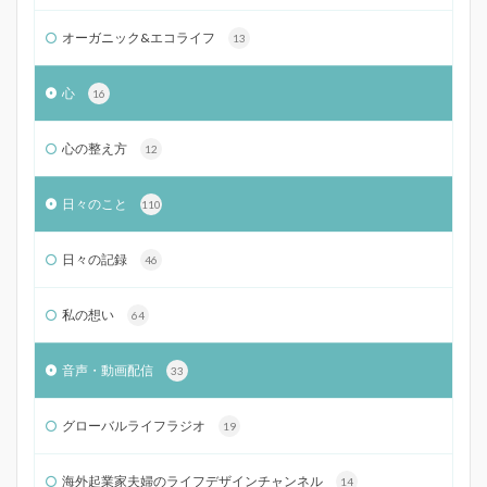
オーガニック&エコライフ
13
心
16
心の整え方
12
日々のこと
110
日々の記録
46
私の想い
64
音声・動画配信
33
グローバルライフラジオ
19
海外起業家夫婦のライフデザインチャンネル
14