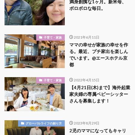
満身創痍な1ヶ月。新米母、
ボロボロな毎日。
2021年6月11日
子育て・家族
ママの幸せが家族の幸せを作
る。最近、プチ家出を楽しん
でいます。@エースホテル京
都
2022年4月15日
子育て・家族
【4月21日(木)まで】海外起業
家夫婦の専属ベビーシッター
さんを募集します！
2023年8月29日
グローバルライフの創り方
2児のママになってもキャリ