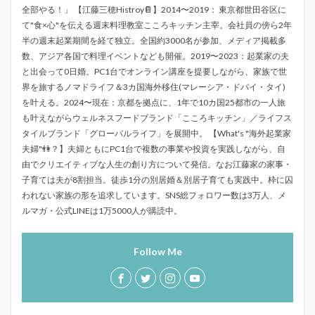
全部やる！」 【江藤三穂Histroy📔】2014〜2019： 東京都世田谷区に
て"食×心"を伝える週末料理教室こころキッチン主宰。会社員の傍ら2年
半の週末起業期間を経て独立。全国約3000名が参加、メディア掲載多
数、アジア各国で料理イベントなども開催。2019〜2023：起業家の夫
と出会って0日婚。PC1台でオンライン講座を提要しながら、家族で世
界を旅するノマドライフ＆3カ国海外移住(マレーシア・ドバイ・タイ)
を叶える。2024〜現在：京都を拠点に、1年で10カ国25都市の一人旅
も叶えながらウェルネスフードブランド「こころキッチン」／ライフス
タイルブランド「グローバルライフ」を展開中。 【What's "海外起業家
夫婦"👫？】夫婦ともにPC1台で複数の事業や投資を実践しながら、自
由でクリエイティブな人生の創り方について発信。なお江藤家の家事・
子育ては夫が8割担当。徒歩1分の別居婚＆別居子育ても実践中。枠に囚
われない家族の形を追求しています。SNS総フォロワー数は3万人、メ
ルマガ・公式LINEは1万5000人が購読中。
Follow Me