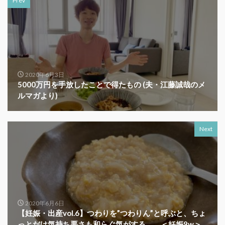
Prev
2020年6月3日
5000万円を手放したことで得たもの (夫・江藤誠哉のメ
ルマガより)
Next
2020年6月6日
【妊娠・出産vol.6】つわりを”つわりん”と呼ぶと、ちょ
っとだけ気持ち悪さも和らぐ気がする。。＜妊娠9w＞