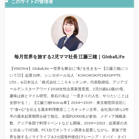
このサイトの管理者
毎月世界を旅する2児ママ社長 江藤三穂｜GlobalLife
【VISION✈️】GlobalLife ー世界を舞台に"私"を生きるー 【江藤三穂につ
いて💁‍♀️】起業10年。シンガポール法人「KOKOROKITCHENJP PTE.
LTD.」&日本法人「株式会社こころキッチンJP」代表取締役。アジアゴ
ールデンスターアワード2018女性企業家賞受賞。2児(5歳&2歳)の母。
趣味は旅とマイル研究。座右の名は「一度きりの人生、やりたいことは
全部やる！」 【江藤三穂Histroy📔】2014〜2019： 東京都世田谷区に
て"食×心"を伝える週末料理教室こころキッチン主宰。会社員の傍ら2年
半の週末起業期間を経て独立。全国約3000名が参加、メディア掲載多
数、アジア各国で料理イベントなども開催。2019〜2023：起業家の夫
と出会って0日婚。PC1台でオンライン講座を提要しながら、家族で世
界を旅するノマドライフ＆3カ国海外移住(マレーシア・ドバイ・タイ)