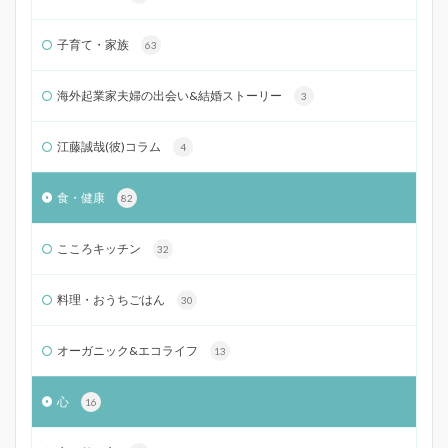
子育て・家族
63
海外起業家夫婦の出会い&結婚ストーリー
3
江藤誠哉(彼)コラム
4
食・健康
82
こころキッチン
32
料理・おうちごはん
30
オーガニック&エコライフ
13
心
16