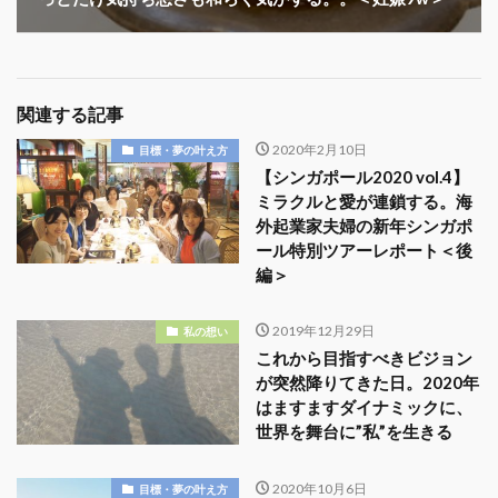
関連する記事
2020年2月10日
目標・夢の叶え方
【シンガポール2020 vol.4】
ミラクルと愛が連鎖する。海
外起業家夫婦の新年シンガポ
ール特別ツアーレポート＜後
編＞
2019年12月29日
私の想い
これから目指すべきビジョン
が突然降りてきた日。2020年
はますますダイナミックに、
世界を舞台に”私”を生きる
2020年10月6日
目標・夢の叶え方