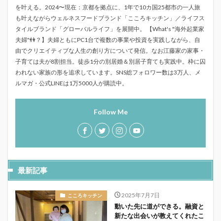
を叶える。2024〜現在：京都を拠点に、1年で10カ国25都市の一人旅
も叶えながらウェルネスフードブランド「こころキッチン」／ライフス
タイルブランド「グローバルライフ」を展開中。 【What's "海外起業家
夫婦"👫？】夫婦ともにPC1台で複数の事業や投資を実践しながら、自
由でクリエイティブな人生の創り方について発信。なお江藤家の家事・
子育ては夫が8割担当。徒歩1分の別居婚＆別居子育ても実践中。枠に囚
われない家族の形を追求しています。SNS総フォロワー数は3万人、メ
ルマガ・公式LINEは1万5000人が購読中。
Follow Me
最新記事
2025年7月7日
こころキッチン
動いた先に道ができる。融資と
新たな出会いが教えてくれたこ