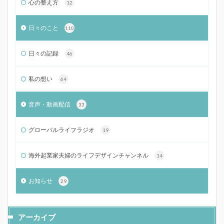
心の整え方
12
日々のこと
110
日々の記録
46
私の想い
64
音声・動画配信
33
グローバルライフラジオ
19
海外起業家夫婦のライフデザインチャンネル
14
お知らせ
29
アーカイブ