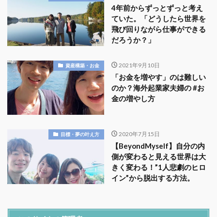
4年前からずっとずっと考え
ていた。「どうしたら世界を
飛び回りながら仕事ができる
だろうか？」
2021年9月10日
資産構築・お金
「お金を増やす」のは難しい
のか？海外起業家夫婦の #お
金の増やし方
2020年7月15日
目標・夢の叶え方
【BeyondMyself】自分の内
側が変わると見える世界は大
きく変わる！”1人悲劇のヒロ
イン”から脱出する方法。