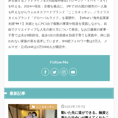
界を旅するノマドライフ＆3カ国海外移住(マレーシア・ドバイ・タイ)
を叶える。2024〜現在：京都を拠点に、1年で10カ国25都市の一人旅
も叶えながらウェルネスフードブランド「こころキッチン」／ライフス
タイルブランド「グローバルライフ」を展開中。 【What's "海外起業家
夫婦"👫？】夫婦ともにPC1台で複数の事業や投資を実践しながら、自
由でクリエイティブな人生の創り方について発信。なお江藤家の家事・
子育ては夫が8割担当。徒歩1分の別居婚＆別居子育ても実践中。枠に囚
われない家族の形を追求しています。SNS総フォロワー数は3万人、メ
ルマガ・公式LINEは1万5000人が購読中。
Follow Me
最新記事
2025年7月7日
こころキッチン
動いた先に道ができる。融資と
新たな出会いが教えてくれたこ