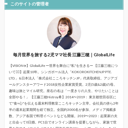
このサイトの管理者
毎月世界を旅する2児ママ社長 江藤三穂｜GlobalLife
【VISION✈️】GlobalLife ー世界を舞台に"私"を生きるー 【江藤三穂につ
いて💁‍♀️】起業10年。シンガポール法人「KOKOROKITCHENJP PTE.
LTD.」&日本法人「株式会社こころキッチンJP」代表取締役。アジアゴ
ールデンスターアワード2018女性企業家賞受賞。2児(5歳&2歳)の母。
趣味は旅とマイル研究。座右の名は「一度きりの人生、やりたいことは
全部やる！」 【江藤三穂Histroy📔】2014〜2019： 東京都世田谷区に
て"食×心"を伝える週末料理教室こころキッチン主宰。会社員の傍ら2年
半の週末起業期間を経て独立。全国約3000名が参加、メディア掲載多
数、アジア各国で料理イベントなども開催。2019〜2023：起業家の夫
と出会って0日婚。PC1台でオンライン講座を提要しながら、家族で世