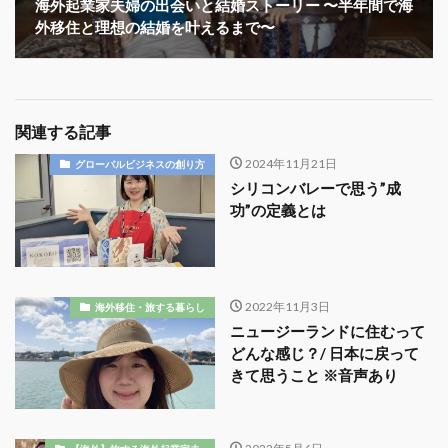
海外起業家夫婦の出会いと結婚ストーリー 〜半年間で海
外移住と理想の結婚を叶えるまで〜
関連する記事
2024年11月21日
グローバルビジネスの創り方
シリコンバレーで思う”成
功”の定義とは
2022年11月3日
海外移住・旅する暮らし
ニュージーランドに住むって
どんな感じ？/ 日本に戻って
きて思うこと ※音声あり