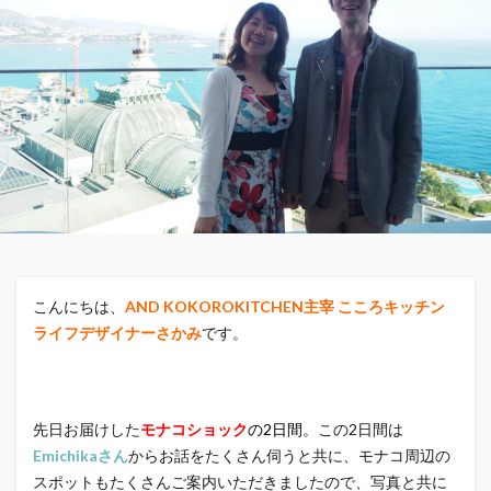
こんにちは、
AND KOKOROKITCHEN主宰 こころキッチン
ライフデザイナーさかみ
です。
先日お届けした
モナコショック
の2日間。
この2日間は
Emichikaさん
からお話をたくさん伺うと共に、モナコ周辺の
スポットもたくさんご案内いただきましたので、写真と共に