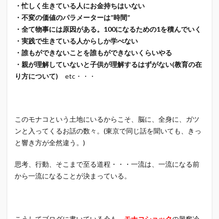
・忙しく生きている人にお金持ちはいない
・不変の価値のパラメーターは”時間”
・全て物事には原因がある。100になるための1を積んでいく
・実践で生きている人からしか学べない
・誰もができないことを誰もができないくらいやる
・親が理解していないと子供が理解するはずがない(教育の在
り方について)
etc・・・
このモナコという土地にいるからこそ、脳に、全身に、ガツ
ンと入ってくるお話の数々。(東京で同じ話を聞いても、きっ
と響き方が全然違う。)
思考、行動、そこまで至る道程・・・一流は、一流になる前
から一流になることが決まっている。
こうしてブログに書いている今も、
モナコショック
の興奮冷