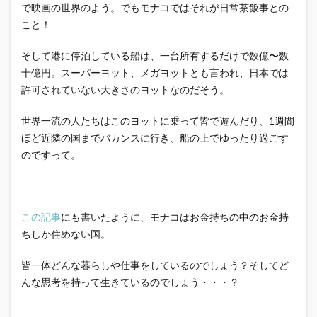
で映画の世界のよう。でもモナコではそれが日常茶飯事との
こと！
そして港に停泊している船は、一台所有するだけで
数億〜数
十億円。
スーパーヨット、メガヨットとも言われ、日本では
許可されていない大きさのヨットなのだそう。
世界一流の人たちはこのヨットに乗って皆で遊んだり、1週間
ほど近隣の国までバカンスに行き、船の上でゆったり過ごす
のですって。
この記事
にも書いたように、モナコはお金持ちの中のお金持
ちしか住めない国。
皆一体どんな暮らしや仕事をしているのでしょう？そしてど
んな思考を持って生きているのでしょう・・・？