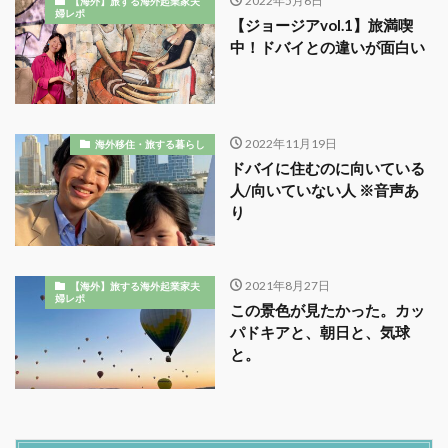
2022年5月6日
【海外】旅する海外起業家夫
婦レポ
【ジョージアvol.1】旅満喫
中！ドバイとの違いが面白い
2022年11月19日
海外移住・旅する暮らし
ドバイに住むのに向いている
人/向いていない人 ※音声あ
り
2021年8月27日
【海外】旅する海外起業家夫
婦レポ
この景色が見たかった。カッ
パドキアと、朝日と、気球
と。