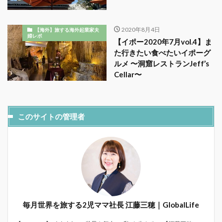
2020年8月4日
【海外】旅する海外起業家夫
婦レポ
【イポー2020年7月vol.4】ま
た行きたい食べたいイポーグ
ルメ 〜洞窟レストランJeff’s
Cellar〜
このサイトの管理者
毎月世界を旅する2児ママ社長 江藤三穂｜GlobalLife