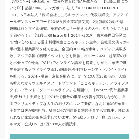
【VISION✈️】GlobalLife ー世界を舞台に"私"を生きるー 【江藤三穂につ
いて💁‍♀️】起業10年。シンガポール法人「KOKOROKITCHENJP PTE.
LTD.」&日本法人「株式会社こころキッチンJP」代表取締役。アジアゴ
ールデンスターアワード2018女性企業家賞受賞。2児(5歳&2歳)の母。
趣味は旅とマイル研究。座右の名は「一度きりの人生、やりたいことは
全部やる！」 【江藤三穂Histroy📔】2014〜2019： 東京都世田谷区に
て"食×心"を伝える週末料理教室こころキッチン主宰。会社員の傍ら2年
半の週末起業期間を経て独立。全国約3000名が参加、メディア掲載多
数、アジア各国で料理イベントなども開催。2019〜2023：起業家の夫
と出会って0日婚。PC1台でオンライン講座を提要しながら、家族で世
界を旅するノマドライフ＆3カ国海外移住(マレーシア・ドバイ・タイ)
を叶える。2024〜現在：京都を拠点に、1年で10カ国25都市の一人旅
も叶えながらウェルネスフードブランド「こころキッチン」／ライフス
タイルブランド「グローバルライフ」を展開中。 【What's "海外起業家
夫婦"👫？】夫婦ともにPC1台で複数の事業や投資を実践しながら、自
由でクリエイティブな人生の創り方について発信。なお江藤家の家事・
子育ては夫が8割担当。徒歩1分の別居婚＆別居子育ても実践中。枠に囚
われない家族の形を追求しています。SNS総フォロワー数は3万人、メ
ルマガ・公式LINEは1万5000人が購読中。