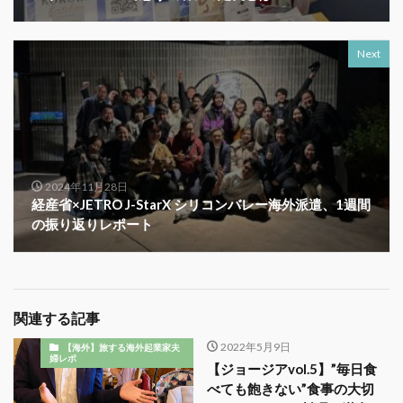
Next
2024年11月28日
経産省×JETRO J-StarX シリコンバレー海外派遣、1週間
の振り返りレポート
関連する記事
2022年5月9日
【海外】旅する海外起業家夫
婦レポ
【ジョージアvol.5】”毎日食
べても飽きない”食事の大切