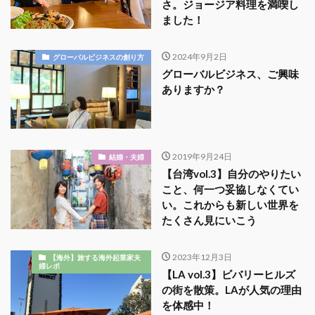
さ。ジョージア料理を満喫し
ました！
2024年9月2日
グローバルビジネスの創り方
グローバルビジネス、ご興味
ありますか？
2019年9月24日
結婚・夫婦
【台湾vol.3】自分のやりたい
こと、何一つ妥協しなくてい
い。これからも新しい世界を
たくさん見にいこう
2023年12月3日
【海外】旅する海外起業家夫
婦レポ
【LA vol.3】ビバリーヒルズ
の街を散策。LAが人気の理由
を体感中！