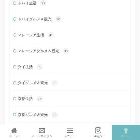
ドバイ生活
29
ドバイグルメ＆観光
20
マレーシア生活
41
マレーシアグルメ＆観光
38
タイ生活
5
タイグルメ＆観光
1
京都生活
25
京都グルメ＆観光
18
【海外】旅する海外起業家夫婦レポ
84
ホーム
メールマガジン
メニュー
Instagram
TOPへ