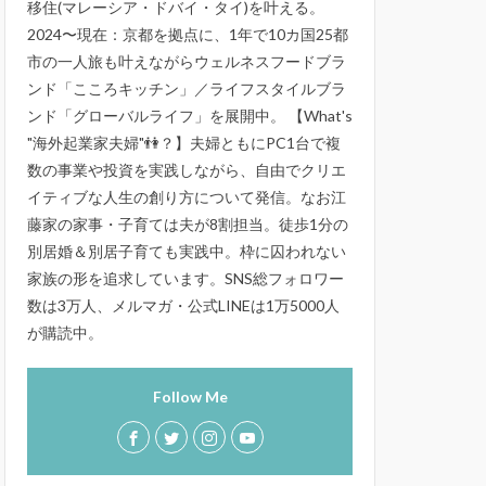
移住(マレーシア・ドバイ・タイ)を叶える。
2024〜現在：京都を拠点に、1年で10カ国25都
市の一人旅も叶えながらウェルネスフードブラ
ンド「こころキッチン」／ライフスタイルブラ
ンド「グローバルライフ」を展開中。 【What's
"海外起業家夫婦"👫？】夫婦ともにPC1台で複
数の事業や投資を実践しながら、自由でクリエ
イティブな人生の創り方について発信。なお江
藤家の家事・子育ては夫が8割担当。徒歩1分の
別居婚＆別居子育ても実践中。枠に囚われない
家族の形を追求しています。SNS総フォロワー
数は3万人、メルマガ・公式LINEは1万5000人
が購読中。
Follow Me