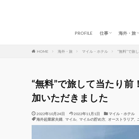
グローバルライフ
グローバルビジネ
女性起業・経営
資産構築・お金
マインド・仕事術
目標・夢の叶え方
海外移住
マイル・
ドバイ生
ドバイグ
マレーシ
マレーシ
タイ生活
タイグル
京都生活
京都グル
【海外】
【日本】
PROFILE
仕事
海外・旅
グローバルライフ
グローバルビジネ
女性起業・経営
資産構築・お金
マインド・仕事術
目標・夢の叶え方
海外移住
マイル・
ドバイ生
ドバイグ
マレーシ
マレーシ
タイ生活
タイグル
京都生活
京都グル
【海外】
【日本】
海外・旅
マイル・ホテル
“無料”で旅
HOME
“無料”で旅して当たり前
加いただきました
2022年10月24日
2022年11月1日
マイル・ホテル
海外起業家夫婦
,
マイル
,
マイルの貯め方
,
オーストラリア
,