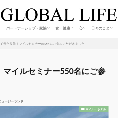
の創り方
スの創り方
・旅する暮らし
ホテル
活
ルメ＆観光
ア生活
アグルメ＆観光
メ＆観光
メ＆観光
旅する海外起業家夫婦レポ
旅する海外起業家夫婦レポ
恋愛・婚活
結婚・夫婦
妊娠・出産
海外起業家夫婦の出会いと結婚ストーリー
江藤誠哉(彼)コラム
こころキッチン
料理・おうちごはん
オーガニック&エコライフ
心の整え方
日々の記録
私の想い
パートナーシップ・家族
食・健康
心
日々のこと
の創り方
スの創り方
・旅する暮らし
ホテル
活
ルメ＆観光
ア生活
アグルメ＆観光
メ＆観光
メ＆観光
旅する海外起業家夫婦レポ
旅する海外起業家夫婦レポ
恋愛・婚活
結婚・夫婦
妊娠・出産
海外起業家夫婦の出会いと結婚ストーリー
江藤誠哉(彼)コラム
こころキッチン
料理・おうちごはん
オーガニック&エコライフ
心の整え方
日々の記録
私の想い
して当たり前！マイルセミナー550名にご参加いただきました
！マイルセミナー550名にご参
ニュージーランド
マイル・ホテル