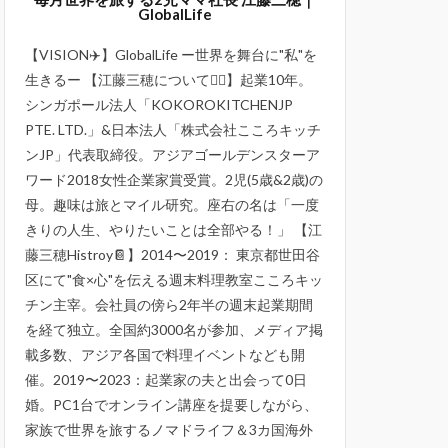
GlobalLife
【VISION✈️】GlobalLife ー世界を舞台に"私"を
生きるー 【江藤三穂について💁‍♀️】起業10年。
シンガポール法人「KOKOROKITCHENJP
PTE. LTD.」&日本法人「株式会社こころキッチ
ンJP」代表取締役。アジアゴールデンスターア
ワード2018女性企業家賞受賞。2児(5歳&2歳)の
母。趣味は旅とマイル研究。座右の名は「一度
きりの人生、やりたいことは全部やる！」 【江
藤三穂Histroy📔】2014〜2019： 東京都世田谷
区にて"食×心"を伝える週末料理教室こころキッ
チン主宰。会社員の傍ら2年半の週末起業期間
を経て独立。全国約3000名が参加、メディア掲
載多数、アジア各国で料理イベントなども開
催。2019〜2023：起業家の夫と出会って0日
婚。PC1台でオンライン講座を提要しながら、
家族で世界を旅するノマドライフ＆3カ国海外