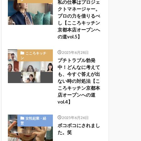
私の仕事はプロジェ
クトマネージャー。
プロの力を借りるべ
し【こころキッチン
京都本店オープンへ
の道vol.5】
2025年6月28日
こころキッチ
ン
プチトラブル勃発
中！どんなに考えて
も、今すぐ答えが出
ない時の対処法【こ
ころキッチン京都本
店オープンへの道
vol.4】
2025年6月26日
女性起業・経
営
ボコボコにされまし
た。笑