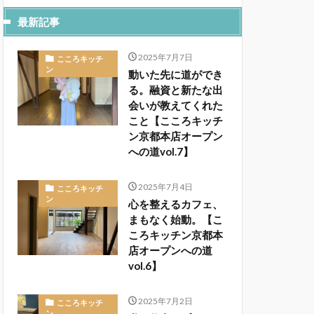
最新記事
2025年7月7日
こころキッチ
ン
動いた先に道ができ
る。融資と新たな出
会いが教えてくれた
こと【こころキッチ
ン京都本店オープン
への道vol.7】
2025年7月4日
こころキッチ
ン
心を整えるカフェ、
まもなく始動。【こ
ころキッチン京都本
店オープンへの道
vol.6】
2025年7月2日
こころキッチ
ン