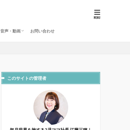
グローバルライフラジオ
海外起業家夫婦のライフデザインチャンネル
音声・動画
お問い合わせ
グローバルライフラジオ
海外起業家夫婦のライフデザインチャンネル
このサイトの管理者
毎月世界を旅する2児ママ社長 江藤三穂｜