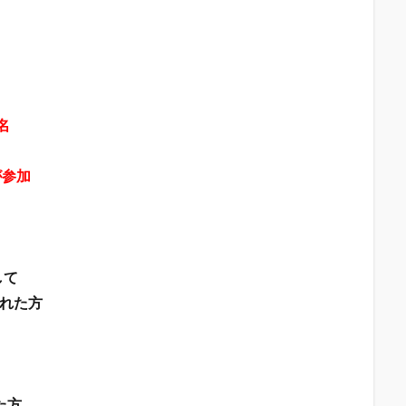
名
が参加
して
れた方
た方、