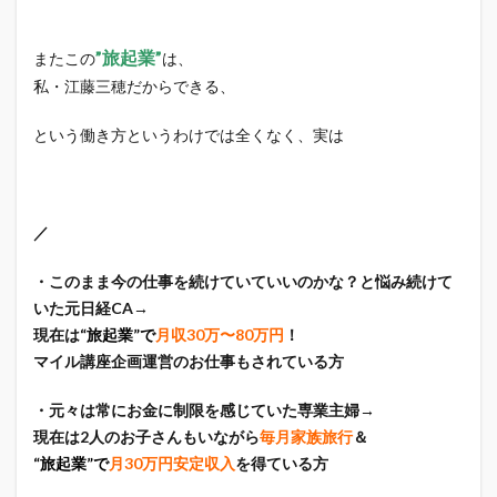
”旅起業”
またこの
は、
私・江藤三穂だからできる、
という働き方というわけでは全くなく、実は
／
・このまま今の仕事を続けていていいのかな？と悩み続けて
いた元日経CA→
現在は
“旅起業”で
月収30万〜80万円
！
マイル講座企画運営のお仕事もされている方
・元々は常にお金に制限を感じていた専業主婦→
現在は2人のお子さんもいながら
毎月家族旅行
＆
“旅起業”で
月30万円安定収入
を得ている方