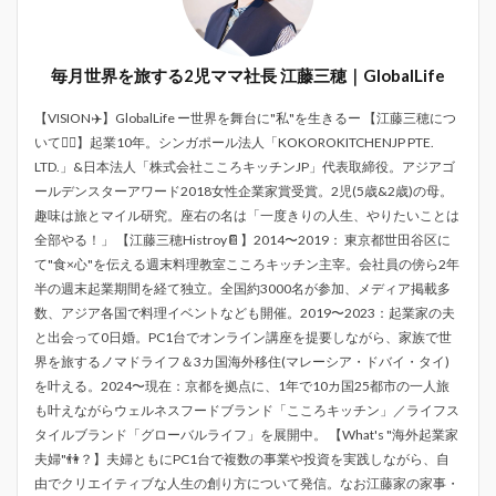
毎月世界を旅する2児ママ社長 江藤三穂｜GlobalLife
【VISION✈️】GlobalLife ー世界を舞台に"私"を生きるー 【江藤三穂につ
いて💁‍♀️】起業10年。シンガポール法人「KOKOROKITCHENJP PTE.
LTD.」&日本法人「株式会社こころキッチンJP」代表取締役。アジアゴ
ールデンスターアワード2018女性企業家賞受賞。2児(5歳&2歳)の母。
趣味は旅とマイル研究。座右の名は「一度きりの人生、やりたいことは
全部やる！」 【江藤三穂Histroy📔】2014〜2019： 東京都世田谷区に
て"食×心"を伝える週末料理教室こころキッチン主宰。会社員の傍ら2年
半の週末起業期間を経て独立。全国約3000名が参加、メディア掲載多
数、アジア各国で料理イベントなども開催。2019〜2023：起業家の夫
と出会って0日婚。PC1台でオンライン講座を提要しながら、家族で世
界を旅するノマドライフ＆3カ国海外移住(マレーシア・ドバイ・タイ)
を叶える。2024〜現在：京都を拠点に、1年で10カ国25都市の一人旅
も叶えながらウェルネスフードブランド「こころキッチン」／ライフス
タイルブランド「グローバルライフ」を展開中。 【What's "海外起業家
夫婦"👫？】夫婦ともにPC1台で複数の事業や投資を実践しながら、自
由でクリエイティブな人生の創り方について発信。なお江藤家の家事・