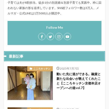
子育ては夫が8割担当。徒歩1分の別居婚＆別居子育ても実践中。枠に囚
われない家族の形を追求しています。SNS総フォロワー数は3万人、メ
ルマガ・公式LINEは1万5000人が購読中。
Follow Me
最新記事
2025年7月7日
こころキッチン
動いた先に道ができる。融資と
新たな出会いが教えてくれたこ
と【こころキッチン京都本店オ
ープンへの道vol.7】