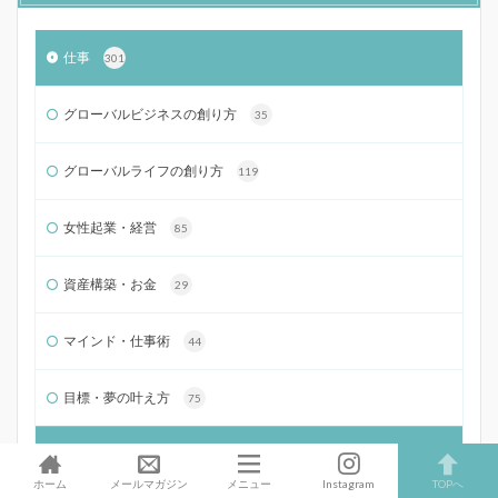
仕事
301
グローバルビジネスの創り方
35
グローバルライフの創り方
119
女性起業・経営
85
資産構築・お金
29
マインド・仕事術
44
目標・夢の叶え方
75
海外・旅
296
ホーム
メールマガジン
メニュー
Instagram
TOPへ