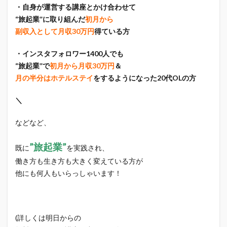
・自身が運営する講座とかけ合わせて
“旅起業”に取り組んだ
初月から
副収入として月収30万円
得ている方
・インスタフォロワー1400人でも
“旅起業”で
初月から月収30万円
＆
月の半分はホテルステイ
をするようになった20代OLの方
＼
などなど、
”旅起業”
既に
を実践され、
働き方も生き方も大きく変えている方が
他にも何人もいらっしゃいます！
(詳しくは明日からの