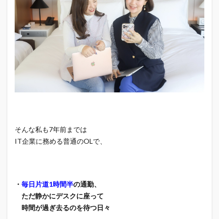
そんな私も7年前までは
IT企業に務める普通のOLで、
・
毎日片道1時間半
の通勤、
ただ静かにデスクに座って
時間が過ぎ去るのを待つ日々