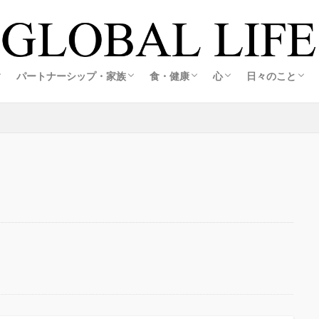
の創り方
スの創り方
・旅する暮らし
ホテル
活
ルメ＆観光
ア生活
アグルメ＆観光
メ＆観光
メ＆観光
旅する海外起業家夫婦レポ
旅する海外起業家夫婦レポ
恋愛・婚活
結婚・夫婦
妊娠・出産
海外起業家夫婦の出会いと結婚ストーリー
江藤誠哉(彼)コラム
こころキッチン
料理・おうちごはん
オーガニック&エコライフ
心の整え方
日々の記録
私の想い
パートナーシップ・家族
食・健康
心
日々のこと
の創り方
スの創り方
・旅する暮らし
ホテル
活
ルメ＆観光
ア生活
アグルメ＆観光
メ＆観光
メ＆観光
旅する海外起業家夫婦レポ
旅する海外起業家夫婦レポ
恋愛・婚活
結婚・夫婦
妊娠・出産
海外起業家夫婦の出会いと結婚ストーリー
江藤誠哉(彼)コラム
こころキッチン
料理・おうちごはん
オーガニック&エコライフ
心の整え方
日々の記録
私の想い