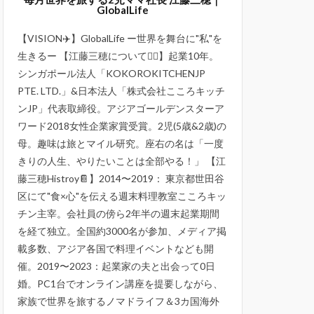
GlobalLife
【VISION✈️】GlobalLife ー世界を舞台に"私"を
生きるー 【江藤三穂について💁‍♀️】起業10年。
シンガポール法人「KOKOROKITCHENJP
PTE. LTD.」&日本法人「株式会社こころキッチ
ンJP」代表取締役。アジアゴールデンスターア
ワード2018女性企業家賞受賞。2児(5歳&2歳)の
母。趣味は旅とマイル研究。座右の名は「一度
きりの人生、やりたいことは全部やる！」 【江
藤三穂Histroy📔】2014〜2019： 東京都世田谷
区にて"食×心"を伝える週末料理教室こころキッ
チン主宰。会社員の傍ら2年半の週末起業期間
を経て独立。全国約3000名が参加、メディア掲
載多数、アジア各国で料理イベントなども開
催。2019〜2023：起業家の夫と出会って0日
婚。PC1台でオンライン講座を提要しながら、
家族で世界を旅するノマドライフ＆3カ国海外