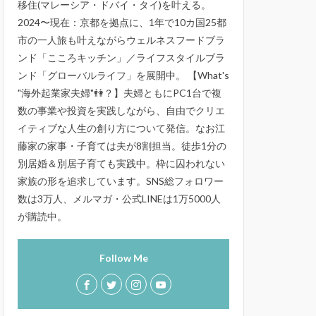
移住(マレーシア・ドバイ・タイ)を叶える。
2024〜現在：京都を拠点に、1年で10カ国25都
市の一人旅も叶えながらウェルネスフードブラ
ンド「こころキッチン」／ライフスタイルブラ
ンド「グローバルライフ」を展開中。 【What's
"海外起業家夫婦"👫？】夫婦ともにPC1台で複
数の事業や投資を実践しながら、自由でクリエ
イティブな人生の創り方について発信。なお江
藤家の家事・子育ては夫が8割担当。徒歩1分の
別居婚＆別居子育ても実践中。枠に囚われない
家族の形を追求しています。SNS総フォロワー
数は3万人、メルマガ・公式LINEは1万5000人
が購読中。
Follow Me