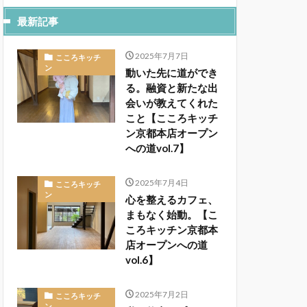
最新記事
2025年7月7日
こころキッチ
ン
動いた先に道ができ
る。融資と新たな出
会いが教えてくれた
こと【こころキッチ
ン京都本店オープン
への道vol.7】
2025年7月4日
こころキッチ
ン
心を整えるカフェ、
まもなく始動。【こ
ころキッチン京都本
店オープンへの道
vol.6】
2025年7月2日
こころキッチ
ン