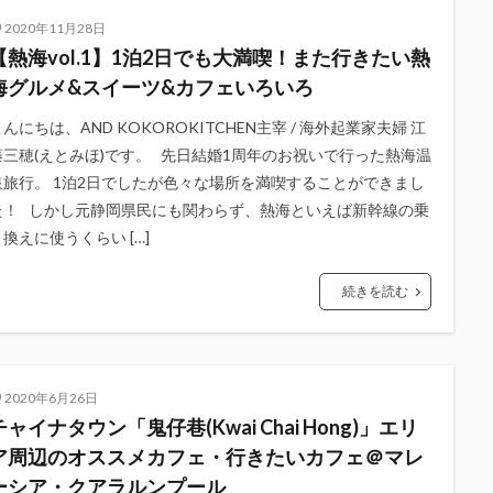
2020年11月28日
【熱海vol.1】1泊2日でも大満喫！また行きたい熱
海グルメ&スイーツ&カフェいろいろ
んにちは、AND KOKOROKITCHEN主宰 / 海外起業家夫婦 江
藤三穂(えとみほ)です。 先日結婚1周年のお祝いで行った熱海温
泉旅行。 1泊2日でしたが色々な場所を満喫することができまし
た！ しかし元静岡県民にも関わらず、熱海といえば新幹線の乗
り換えに使うくらい […]
続きを読む
2020年6月26日
チャイナタウン「鬼仔巷(Kwai Chai Hong)」エリ
ア周辺のオススメカフェ・行きたいカフェ＠マレ
ーシア・クアラルンプール