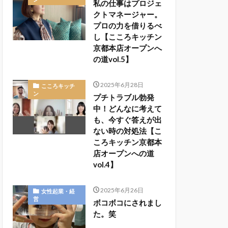
私の仕事はプロジェ
クトマネージャー。
プロの力を借りるべ
し【こころキッチン
京都本店オープンへ
の道vol.5】
2025年6月28日
こころキッチ
ン
プチトラブル勃発
中！どんなに考えて
も、今すぐ答えが出
ない時の対処法【こ
ころキッチン京都本
店オープンへの道
vol.4】
2025年6月26日
女性起業・経
営
ボコボコにされまし
た。笑