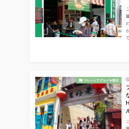
こ
の
マレーシアグルメ＆観光
こ