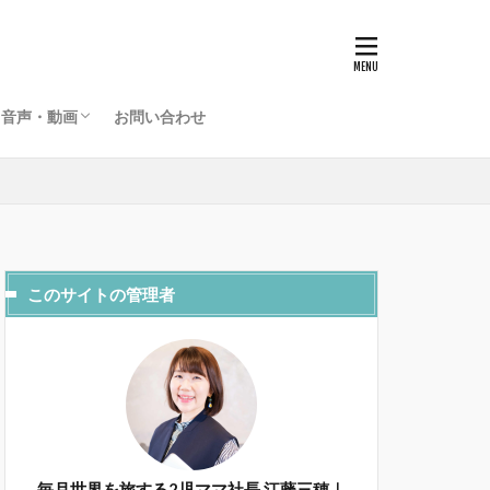
グローバルライフラジオ
海外起業家夫婦のライフデザインチャンネル
音声・動画
お問い合わせ
グローバルライフラジオ
海外起業家夫婦のライフデザインチャンネル
このサイトの管理者
毎月世界を旅する2児ママ社長 江藤三穂｜