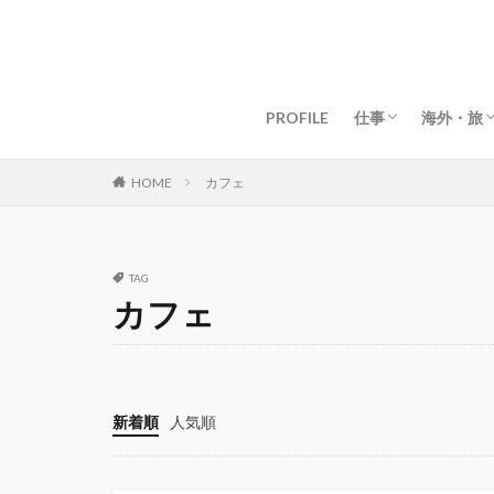
グローバルライフ
グローバルビジネ
女性起業・経営
資産構築・お金
マインド・仕事術
目標・夢の叶え方
海外移住
マイル・
ドバイ生
ドバイグ
マレーシ
マレーシ
タイ生活
タイグル
京都生活
京都グル
【海外】
【日本】
PROFILE
仕事
海外・旅
グローバルライフ
グローバルビジネ
女性起業・経営
資産構築・お金
マインド・仕事術
目標・夢の叶え方
海外移住
マイル・
ドバイ生
ドバイグ
マレーシ
マレーシ
タイ生活
タイグル
京都生活
京都グル
【海外】
【日本】
カフェ
HOME
TAG
カフェ
新着順
人気順