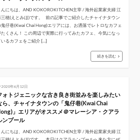
んにちは、AND KOKOROKITCHEN主宰 / 海外起業家夫婦 江
藤三穂(えとみほ)です。 前の記事でご紹介したチャイナタウン
鬼仔巷(Kwai Chai Hong)エリアには、お洒落でレトロなカフェ
がたくさん！ この周辺で実際に行ってみたカフェ、今気になっ
ているカフェをご紹介 […]
続きを読む
2020年6月12日
フォトジェニックな古き良き街並みを楽しみたい
なら、チャイナタウンの「鬼仔巷(Kwai Chai
Hong)」エリアがオススメ＠マレーシア・クアラ
ルンプール
んにちは、AND KOKOROKITCHEN主宰 / 海外起業家夫婦 江
藤三穂(えとみほ)です。 本日はクアラルンプールへ来た方にぜ