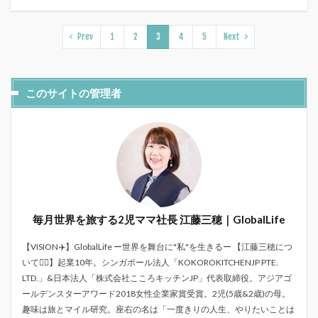
Prev
1
2
3
4
5
Next
このサイトの管理者
毎月世界を旅する2児ママ社長 江藤三穂｜GlobalLife
【VISION✈️】GlobalLife ー世界を舞台に"私"を生きるー 【江藤三穂につ
いて💁‍♀️】起業10年。シンガポール法人「KOKOROKITCHENJP PTE.
LTD.」&日本法人「株式会社こころキッチンJP」代表取締役。アジアゴ
ールデンスターアワード2018女性企業家賞受賞。2児(5歳&2歳)の母。
趣味は旅とマイル研究。座右の名は「一度きりの人生、やりたいことは