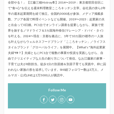
全部やる！」 【江藤三穂Histroy📔】2014〜2019： 東京都世田谷区に
て"食×心"を伝える週末料理教室こころキッチン主宰。会社員の傍ら2年
半の週末起業期間を経て独立。全国約3000名が参加、メディア掲載多
数、アジア各国で料理イベントなども開催。2019〜2023：起業家の夫
と出会って0日婚。PC1台でオンライン講座を提要しながら、家族で世
界を旅するノマドライフ＆3カ国海外移住(マレーシア・ドバイ・タイ)
を叶える。2024〜現在：京都を拠点に、1年で10カ国25都市の一人旅
も叶えながらウェルネスフードブランド「こころキッチン」／ライフス
タイルブランド「グローバルライフ」を展開中。 【What's "海外起業家
夫婦"👫？】夫婦ともにPC1台で複数の事業や投資を実践しながら、自
由でクリエイティブな人生の創り方について発信。なお江藤家の家事・
子育ては夫が8割担当。徒歩1分の別居婚＆別居子育ても実践中。枠に囚
われない家族の形を追求しています。SNS総フォロワー数は3万人、メ
ルマガ・公式LINEは1万5000人が購読中。
Follow Me