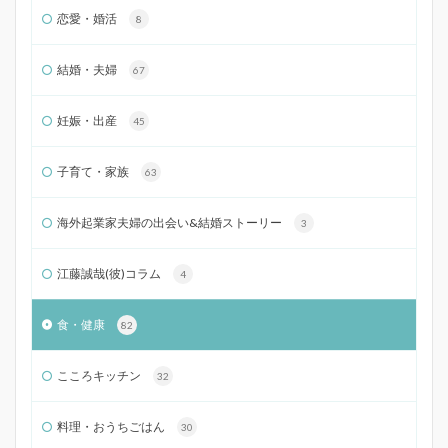
恋愛・婚活
8
結婚・夫婦
67
妊娠・出産
45
子育て・家族
63
海外起業家夫婦の出会い&結婚ストーリー
3
江藤誠哉(彼)コラム
4
食・健康
82
こころキッチン
32
料理・おうちごはん
30