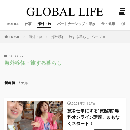
PROFILE
仕事
海外・旅
パートナーシップ・家族
食・健康
心
海外・旅
海外移住・旅する暮らし (ページ3)
HOME
CATEGORY
海外移住・旅する暮らし
新着順
人気順
2023年3月17日
旅を仕事にする”旅起業”無
料オンライン講座、まもな
くスタート！