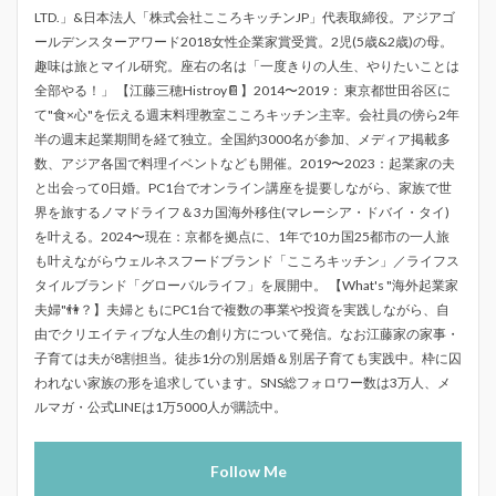
LTD.」&日本法人「株式会社こころキッチンJP」代表取締役。アジアゴ
ールデンスターアワード2018女性企業家賞受賞。2児(5歳&2歳)の母。
趣味は旅とマイル研究。座右の名は「一度きりの人生、やりたいことは
全部やる！」 【江藤三穂Histroy📔】2014〜2019： 東京都世田谷区に
て"食×心"を伝える週末料理教室こころキッチン主宰。会社員の傍ら2年
半の週末起業期間を経て独立。全国約3000名が参加、メディア掲載多
数、アジア各国で料理イベントなども開催。2019〜2023：起業家の夫
と出会って0日婚。PC1台でオンライン講座を提要しながら、家族で世
界を旅するノマドライフ＆3カ国海外移住(マレーシア・ドバイ・タイ)
を叶える。2024〜現在：京都を拠点に、1年で10カ国25都市の一人旅
も叶えながらウェルネスフードブランド「こころキッチン」／ライフス
タイルブランド「グローバルライフ」を展開中。 【What's "海外起業家
夫婦"👫？】夫婦ともにPC1台で複数の事業や投資を実践しながら、自
由でクリエイティブな人生の創り方について発信。なお江藤家の家事・
子育ては夫が8割担当。徒歩1分の別居婚＆別居子育ても実践中。枠に囚
われない家族の形を追求しています。SNS総フォロワー数は3万人、メ
ルマガ・公式LINEは1万5000人が購読中。
Follow Me