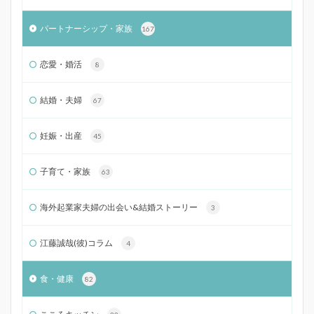
パートナーシップ・家族
167
恋愛・婚活
8
結婚・夫婦
67
妊娠・出産
45
子育て・家族
63
海外起業家夫婦の出会い&結婚ストーリー
3
江藤誠哉(彼)コラム
4
食・健康
82