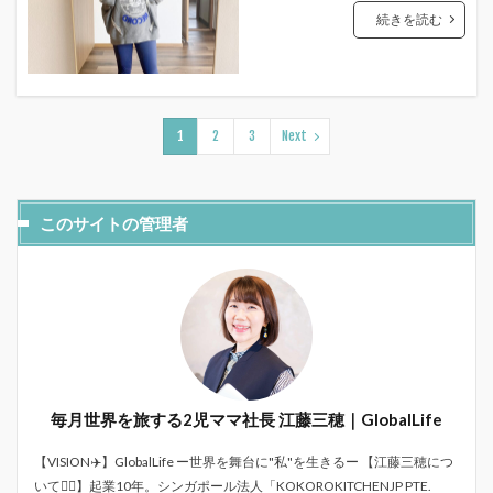
続きを読む
1
2
3
Next
このサイトの管理者
毎月世界を旅する2児ママ社長 江藤三穂｜GlobalLife
【VISION✈️】GlobalLife ー世界を舞台に"私"を生きるー 【江藤三穂につ
いて💁‍♀️】起業10年。シンガポール法人「KOKOROKITCHENJP PTE.