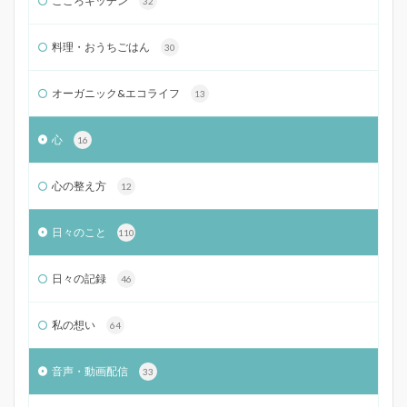
こころキッチン
32
料理・おうちごはん
30
オーガニック&エコライフ
13
心
16
心の整え方
12
日々のこと
110
日々の記録
46
私の想い
64
音声・動画配信
33